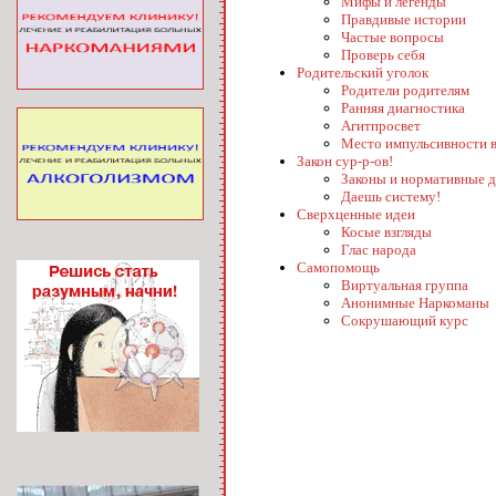
Мифы и легенды
Правдивые истории
Частые вопросы
Проверь себя
Родительский уголок
Родители родителям
Ранняя диагностика
Агитпросвет
Место импульсивности в
Закон сур-р-ов!
Законы и нормативные 
Даешь систему!
Сверхценные идеи
Косые взгляды
Глас народа
Самопомощь
Виртуальная группа
Анонимные Наркоманы
Сокрушающий курс