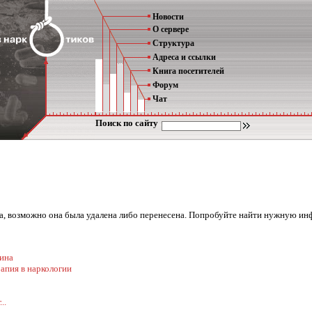
Новости
О сервере
Структура
Адреса и ссылки
Книга посетителей
Форум
Чат
Поиск по сайту
ена, возможно она была удалена либо перенесена. Попробуйте найти нужную ин
ина
апия в наркологии
..