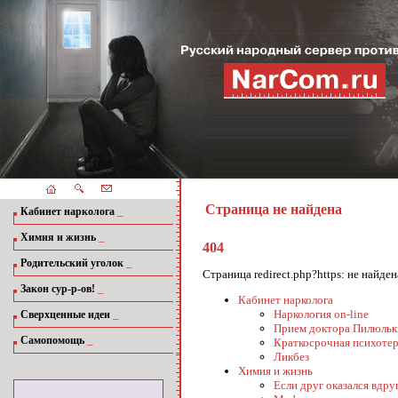
Страница не найдена
_
Кабинет нарколога
_
Химия и жизнь
404
_
Родительский уголок
Страница redirect.php?https: не найд
_
Закон сур-р-ов!
Кабинет нарколога
_
Наркология on-line
Сверхценные идеи
Прием доктора Пилюльк
_
Самопомощь
Краткосрочная психотер
Ликбез
Химия и жизнь
Если друг оказался вдруг.