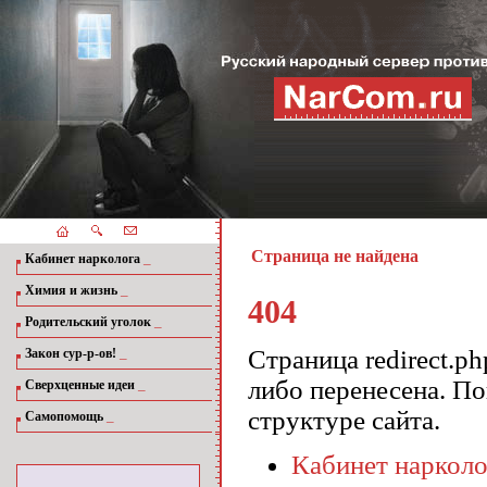
Страница не найдена
_
Кабинет нарколога
_
Химия и жизнь
404
_
Родительский уголок
_
Страница redirect.ph
Закон сур-р-ов!
либо перенесена. П
_
Сверхценные идеи
структуре сайта.
_
Самопомощь
Кабинет нарколо