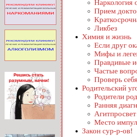
Наркология o
Прием докто
Краткосрочн
Ликбез
Химия и жизнь
Если друг ока
Мифы и лег
Правдивые и
Частые вопр
Проверь себ
Родительский уг
Родители ро
Ранняя диаг
Агитпросвет
Место импул
Закон сур-р-ов!