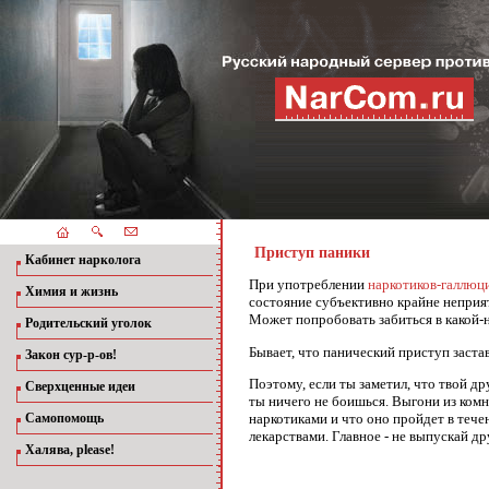
Приступ паники
Кабинет нарколога
При употреблении
наркотиков-галлюц
Химия и жизнь
состояние субъективно крайне неприят
Может попробовать забиться в какой-н
Родительский уголок
Бывает, что панический приступ застав
Закон сур-р-ов!
Поэтому, если ты заметил, что твой др
Сверхценные идеи
ты ничего не боишься. Выгони из комна
наркотиками и что оно пройдет в тече
Самопомощь
лекарствами. Главное - не выпускай др
Халява, please!