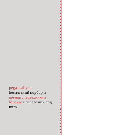
pegasrealty.ru
.
Бесплатный подбор и
аренда спецтехники в
Москве
с перевозкой под
ключ.