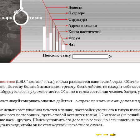
Новости
О сервере
Структура
Адреса и ссылки
Книга посетителей
Форум
Чат
Поиск по сайту
иногенов
(LSD, “экстази” и т.д.), иногда развивается панический страх. Обыч
но. Поэтому больной испытывает тревогу, беспокойство, не находит себе места
ибудь угол или в укромное место. Обычно в таком состоянии человек бледен, 
ляет людей совершать опасные действия - в страхе прыгать из окон домов и т.д
уг испытывает ужас или мечется в панике, постарайся увести его в тихую комна
ты всех посторонних, пусть с тобой останутся только 1-2 человека (на всякий 
ние часа - другого. Шансы успокоить его довольно велики, но если ничего не 
уга из виду, чтобы он не стал жертвой несчастного случая.