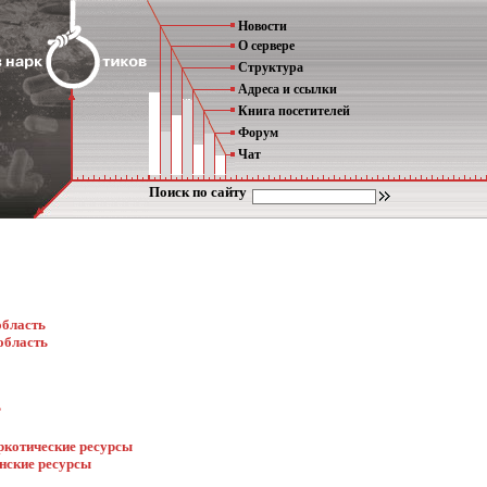
Новости
О сервере
Структура
Адреса и ссылки
Книга посетителей
Форум
Чат
Поиск по сайту
область
область
Р
ркотические ресурсы
нские ресурсы