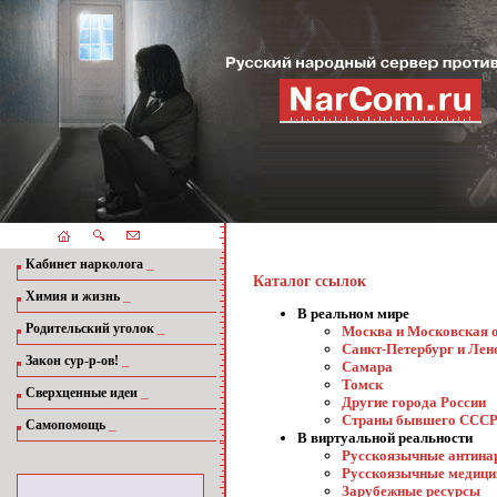
_
Кабинет нарколога
Каталог ссылок
_
Химия и жизнь
В реальном мире
_
Родительский уголок
Москва и Московская 
Санкт-Петербург и Лен
_
Закон сур-р-ов!
Самара
Томск
_
Сверхценные идеи
Другие города России
Страны бывшего ССС
_
Самопомощь
В виртуальной реальности
Русскоязычные антина
Русскоязычные медици
Зарубежные ресурсы