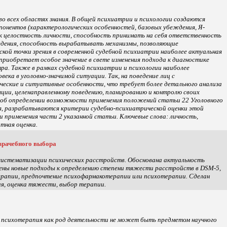
о всех областях знания. В общей психиатрии и психологии создаются
понентов (характерологических особенностей, базовых убеждения, Я-
как целостность личности, способность принимать на себя ответственность
оведения, способность вырабатывать механизмы, позволяющие
кой точки зрения в современной судебной психиатрии наиболее актуальная
приобретает особое значение в свете изменения подхода к диагностике
ра. Также в рамках судебной психиатрии и психологии наиболее
ека в уголовно-значимой ситуации. Так, на поведение лиц с
ческие и ситуативные особенности, что требует более детального анализа
ции, целенаправленному поведению, планированию и контролю своих
с об определении возможности применения положений статьи 22 Уголовного
я, разрабатываются критерии судебно-психиатрической оценки этой
и применения части 2 указанной статьи. Ключевые слова: личность,
ртная оценка.
 врачебного выбора
систематизации психических расстройств. Обоснована актуальность
дены новые подходы к определению степени тяжести расстройств в DSM-5,
ерапии, предпочтение психофармакотерапии или психотерапии. Сделан
ия, оценка тяжести, выбор терапии.
о психотерапия как род деятельности не может быть предметом научного