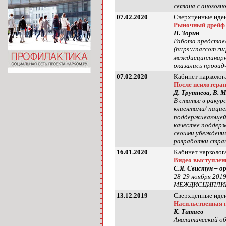
связана с анозог
07.02.2020
Сверхценные идеи
Рыночный дрейф 
Н. Зорин
Работа представл
(https://narcom.
междисциплинарны
оказались провид
07.02.2020
Кабинет нарколога
После психотера
Д. Трутнева, В. 
В статье в ракур
клиентами/ пацие
поддерживающей с
качестве поддерж
своими убеждения
разработки стра
16.01.2020
Кабинет нарколога
Видео выступл
С.Я. Свистун – о
28-29 ноября 20
МЕЖДИСЦИПЛИНАРН
13.12.2019
Сверхценные идеи
Насильственная п
К. Титаев
Аналитический об