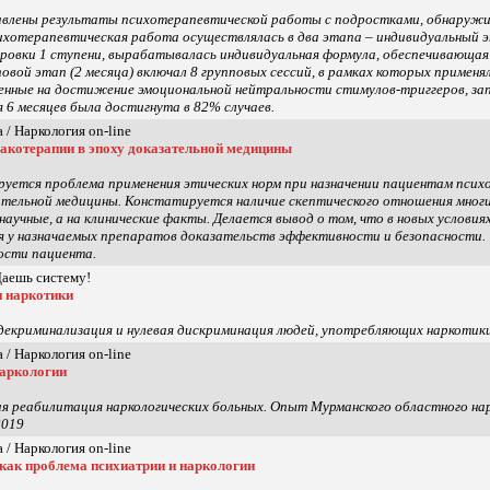
авлены результаты психотерапевтической работы с подростками, обнаружи
сихотерапевтическая работа осуществлялась в два этапа – индивидуальный э
ровки 1 ступени, вырабатывалась индивидуальная формула, обеспечивающая
повой этап (2 месяца) включал 8 групповых сессий, в рамках которых примен
енные на достижение эмоциональной нейтральности стимулов-триггеров, за
 6 месяцев была достигнута в 82% случаев.
 / Наркология on-line
акотерапии в эпоху доказательной медицины
руется проблема применения этических норм при назначении пациентам псих
тельной медицины. Констатируется наличие скептического отношения мног
 научные, а на клинические факты. Делается вывод о том, что в новых услов
 у назначаемых препаратов доказательств эффективности и безопасности. 
ости пациента.
 Даешь систему!
и наркотики
декриминализация и нулевая дискриминация людей, употребляющих наркотик
 / Наркология on-line
наркологии
я реабилитация наркологических больных. Опыт Мурманского областного нарк
2019
 / Наркология on-line
как проблема психиатрии и наркологии