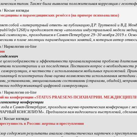
нозическим типом. Также была выявлена положительная корреляция с гелотоф
 / Косые взгляды
медицины и парамедицинских ремёсел (на примере психоанализа)
яет собой «литературный ответ» на публикацию Д.Р. Трутневой и В.Д. Мен
ru/publ/info/1268) и продолжает тему «апологии индустриальной модели меди
й симпозиум», проходившем в Санкт-Петербурге 29–30 ноября 2019 г. Основн
ческими в плане эволюции парамедицинских занятий, к которым автор относ
 / Наркология on-line
пии
Менделевич
се целесообразности и эффективности проанализирована проблема длитель
нтами психотерапии и их последствия. Поставлен вопрос о необходимости 
аморегуляции, в частности с использованием мобильных приложений. Прив
ивающей психотерапии дана оценка возможности использования методики Ma
ми, установками, эмоциональными состояниями (страхами, обидой), неприн
тегии поддерживающей цифровой саморегуляции.
 / Наркология on-line
ений на конференции «STATUS PRAESENS ПСИХИАТРИИ. МЕЖДИСЦ
рганизатор конференции
19 года в Санкт-Петербурге, проходила научно-практическая конференция
ЫЙ КОНСИЛИУМ». Предлагаем вам видеозаписи выступлений, сделанных 
 / Косые взгляды
реступность в России: жертвы и преступления
зор содержит результаты анализа статистических карточек о преступлении