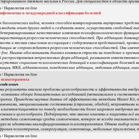
стрированного тяжкого насилия в России. Для специалистов в области крими
 / Наркология on-line
пифеномены в международной классификации болезней
х биологических видов, человек способен контролировать внутренние предста
изводить опыт других людей и создавать новое, осуществлять свободный выб
 детерминированные качественные изменения психофизиологического функц
нарастающим регрессом человеческих способностей. При аддикциях доминиру
ности и тесная смысловая ассоциация с содержанием представлений, прояв
дикции не сопровождаются регрессом человеческих способностей. Они имеют
e fixe. Наивно обосновывать диагноз влиянием страсти на поведение и причи
й распространения неприемлемых форм аддикций, размывает ответственнос
сутствие социально-психологических девиаций в классификациях болезней не
икация, МКБ, аддиктология, поведенческие аддикции, любовная аддикция, ош
 / Наркология on-line
 психотерапевта
Менделевич
ны результаты анализа проблемы целесообразности и эффективности внедрен
 основании обзора доказательных исследований (метаанализов и системати
рапии. Приведены научные данные об эффективности методики Master Kit, п
ановками, эмоциональными состояниями (страхами, обидой), непринятыми ка
 клиентов/пациентов по поводу необходимости более широкого внедрения ме
основан и целесообразен. Подчёркнуто, что многие клиенты и пациенты всё а
 методики самопомощи сродни самолечению, которое не всегда оказывается а
apps не идентичны квалифицированным психотерапевтам. Однако выбор оста
фровая психотерапия, саморегуляция, самопомощь, мобильные приложения, пси
 / Наркология on-line