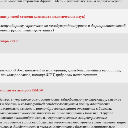
 со многими странами Африки. Здесь – рассказ людям – в первую очередь
ние ученой степени кандидата политических наук)
нному обороту наркотиков на международном уровне и формированию новой
ития (global health governance).
тябрь 2019
ального. О доказательной психотерапии, врачебных семейных традициях,
и психотерапевтов, помощи ЛГБТ, цифровой психотерапии,
амостигматизации) ISMI-9
йства: внутреннюю согласованность, однофакторную структуру, высокие
я к болезни и гелотофобией свидетельствуют в пользу валидности
ложительно связана с ипохондрическим типом отношения к болезни,
но связана с анозогнозическим типом отношения к болезни. В группе
язана с ипохондрическим, неврастеническим, эгоцентрическим,
ппе пациентов с расстройствами невротического уровня самостигматизация
итивным, дисфорическим типами отношения к болезни и отрицательно