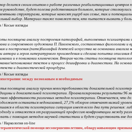
втор делится своим опытом о работе различных реабилитационных центров по
ом руководстве, будет полезна родственникам больного, которые столкнулись
тентными структурами, которые наносят ущерб как семье, так и потенциаль
ильный выбор. Материал также поможет тем, кто пытается вызвать у больно
 / Косые взгляды
оты посвящена анализу построения патографий, выполненных психиатрами 
икова и современного художника П. Павленского, составленных филологами и
ния и построения (пато)биогафий деятелей искусства на основании анализа 
и автора и героя литературного произведения и сделана попытка описания 
имании и в понимании клиническом. Вторая часть статьи посвящена типолог
мание/непонимание текстов и процесс дешифровки и диагностики. На основ
текста и диагностической процедуры.
 / Косые взгляды
сихотерапия: между возможным и необходимым
атья посвящена анализу причин невостребованности доказательной психот
дицины и доказательной психотерапии. Проанализированы результаты 96 ме
ению эффективности различных методов психотерапии. Отмечается, что до
должает оставаться недоказанной, 27,1% обзоров отмечают низкий уровень 
вшаяся в области психотерапии ситуация имеет всего два пути решения: л
подходу и откажется от разрушающей профессию конфронтации между разли
вать с помощью методов научной статистики и будет существовать вне до
 / Наркология on-line
терапевтической помощи несовершеннолетним, обнаруживающим признаки 