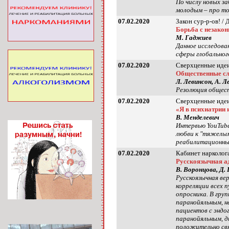
По числу новых з
молодым – про то
07.02.2020
Закон сур-р-ов! /
Борьба с незакон
М. Гаджиев
Данное исследова
сферы глобального
07.02.2020
Сверхценные идеи
Общественные сл
Л. Левинсон, А. Л
Резолюция общес
07.02.2020
Сверхценные идеи
«Я в психиатрии 
В. Менделевич
Интервью YouTube
любви к "тяжелым
реабилитационных
07.02.2020
Кабинет нарколога
Русскоязычная ад
В. Воронцова, Д.
Русскоязычная ве
корреляции всех 
опросника. В гру
паранойяльным, н
пациентов с эндо
паранойяльным, д
положительно свя