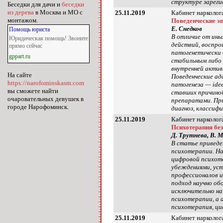
структуре зареги
Беседки для дачи и
беседки
из дерева
в Москва и МО с
25.11.2019
Кабинет нарколога
монтажом.
Поведенческие э
Е. Снедков
Помощь юриста
В отличие от ины
Юридическая помощь! Звоните
действий, воспро
прямо сейчас
патогенетически
gppart.ru
стабильным либо 
внутренней актив
На сайте
Поведенческие ад
https://narofominskasm.com
патогенеза — idе
вы сможете найти
ставших причино
очаровательных девушек в
препаратами. При
городе Нарофоминск.
диагноз, классиф
25.11.2019
Кабинет нарколога
Психотерапия без
Д. Трутнева, В. 
В статье приведе
психотерапии. На
цифровой психоте
убеждениями, уст
профессионалов и
подход научно об
исключительно на
психотерапии, а 
психотерапия, ци
25.11.2019
Кабинет нарколога