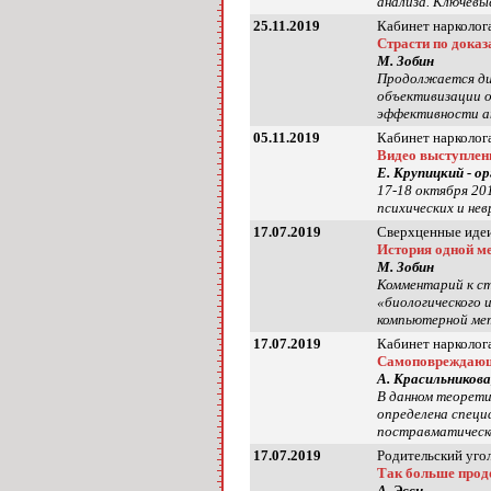
анализа. Ключевы
25.11.2019
Кабинет нарколога
Страсти по доказ
М. Зобин
Продолжается дис
объективизации о
эффективности ан
05.11.2019
Кабинет нарколога
Видео выступле
Е. Крупицкий - о
17-18 октября 20
психических и не
17.07.2019
Сверхценные идеи
История одной м
М. Зобин
Комментарий к ст
«биологического 
компьютерной мет
17.07.2019
Кабинет нарколога
Самоповреждающе
А. Красильникова
В данном теорети
определена специ
постравматическо
17.07.2019
Родительский уго
Так больше прод
А. Эсси