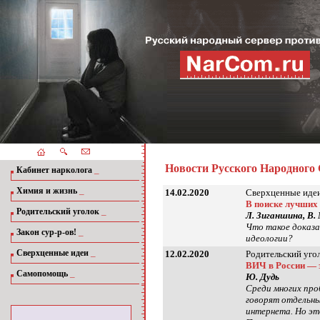
Новости Русского Народного
_
Кабинет нарколога
_
Химия и жизнь
14.02.2020
Сверхценные идеи
В поиске лучших
_
Родительский уголок
Л. Зиганшина, В.
Что такое доказа
_
Закон сур-р-ов!
идеологии?
_
Сверхценные идеи
12.02.2020
Родительский уго
ВИЧ в России — э
_
Самопомощь
Ю. Дудь
Среди многих про
говорят отдельные
интернета. Но это