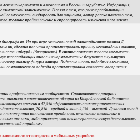
 лечению наркомании и алкоголизма в России и зарубежье. Информация,
 с химической зависимостью. В связи с тем, что рынок реабилитации
ной возможности выздороветь для пациента, автор рассказывает о том,
го желание пройти лечение и спровоцировать изменения в его жизни.
и биографами. На примере жизнеописаний авангардистких поэтов Д.
 врачами, сделана попытка проанализировать причину несовпадения тактик,
концепта «абсурд» (бизарность). В статье показана несостоятельность
двух несовпадающих типов «ненормальности»: безумства в культурно-
ическому анализу фигуры автора. Выделено шесть подобных элементов,
ании семиотического подхода проанализирована схожесть восприятия
ерапии профессиональным сообществом. Сравниваются принципы
та-анализов и систематических обзоров из Кокрейновской библиотеки
 настоящего времени в 47,9% эффективность психотерапевтических
доказательности, 20,8% – средний и лишь 4,2% – высокий. Делается вывод
ибо психотерапия попытается преодолеть негативное отношение к
чными школами, либо признает, что психотерапевтическую деятельность
казательной парадигмы.
зависимости от интернета и мобильных устройств