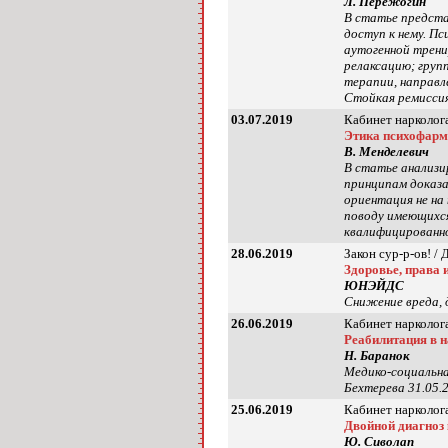
Л. Пережогин
В статье предст
доступ к нему. П
аутогенной трени
релаксацию; груп
терапии, направл
Стойкая ремиссия
03.07.2019
Кабинет нарколога
Этика психофарм
В. Менделевич
В статье анализи
принципам доказа
ориентация не на
поводу имеющихся
квалифицированн
28.06.2019
Закон сур-р-ов! /
Здоровье, права 
ЮНЭЙДС
Снижение вреда, 
26.06.2019
Кабинет нарколога
Реабилитация в 
Н. Баранок
Медико-социальна
Бехтерева 31.05.
25.06.2019
Кабинет нарколога
Двойной диагноз 
Ю. Сиволап