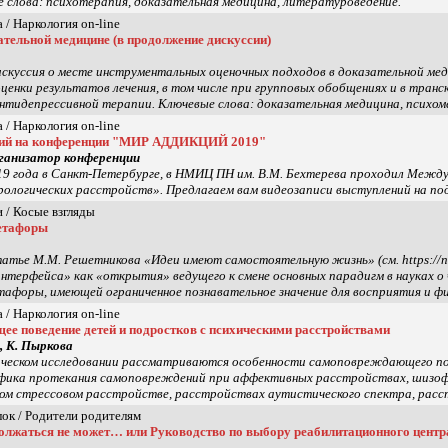
е слова: психотерапия, доказательная медицина, литературоведение.
 / Наркология on-line
ательной медицине (в продолжение дискуссии)
куссия о месте инструментальных оценочных подходов в доказательной ме
ценки результатов лечения, в том числе при групповых обобщениях и в тран
тидепрессивной терапии. Ключевые слова: доказательная медицина, психоме
 / Наркология on-line
ний на конференции "МИР АДДИКЦИЙ 2019"
рганизатор конференции
19 года в Санкт-Петербурге, в НМИЦ ПН им. В.М. Бехтерева проходил Между
врологических расстройств». Предлагаем вам видеозаписи выступлений на
 / Косые взгляды
етафоры
атье М.М. Решетникова «Идеи имеют самостоятельную жизнь» (см. https://na
интерфейса» как «открытия» ведущего к смене основных парадигм в науках 
афоры, имеющей ограниченное познавательное значение для восприятия и фи
 / Наркология on-line
е поведение детей и подростков с психическими расстройствами
, К. Пыркова
ческом исследовании рассматриваются особенности самоповреждающего пове
фика протекания самоповреждений при аффективных расстройствах, шизофр
м стрессовом расстройстве, расстройствах аутистического спектра, расст
лок / Родители родителям
олжаться не может… или Руководство по выбору реабилитационного центра