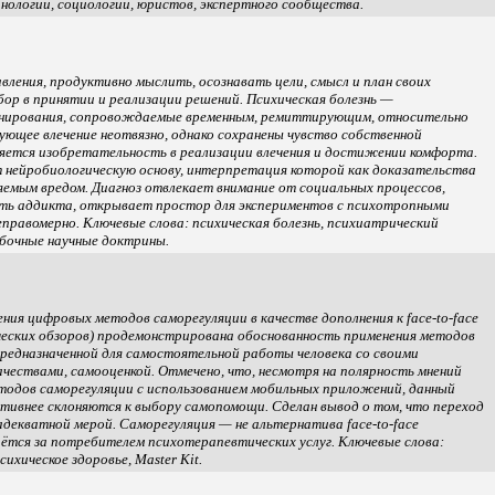
нологии, социологии, юристов, экспертного сообщества.
вления, продуктивно мыслить, осознавать цели, смысл и план своих
ор в принятии и реализации решений. Психическая болезнь —
ионирования, сопровождаемые временным, ремиттирующим, относительно
ющее влечение неотвязно, однако сохранены чувство собственной
ляется изобретательность в реализации влечения и достижении комфорта.
 нейробиологическую основу, интерпретация которой как доказательства
няемым вредом. Диагноз отвлекает внимание от социальных процессов,
ть аддикта, открывает простор для экспериментов с психотропными
правомерно. Ключевые слова: психическая болезнь, психиатрический
ибочные научные доктрины.
ия цифровых методов саморегуляции в качестве дополнения к face-to-face
ческих обзоров) продемонстрирована обоснованность применения методов
редназначенной для самостоятельной работы человека со своими
чествами, самооценкой. Отмечено, что, несмотря на полярность мнений
тодов саморегуляции с использованием мобильных приложений, данный
ктивнее склоняются к выбору самопомощи. Сделан вывод о том, что переход
декватной мерой. Саморегуляция — не альтернатива face-to-face
ётся за потребителем психотерапевтических услуг. Ключевые слова:
хическое здоровье, Master Kit.