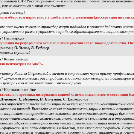
аболеваний ВИЧ Россия сравнима — и в это действительно тяжело поверить —
, как не оказаться в этой статистике.
 Даешь систему!
ным оборотом наркотиков в глобальном управлении (диссертация на соиска
ние посвящено изучению трансформации подходов к противодействию незако
 управления в рамках управления проблем здравоохранения и социального разв
 / Глас народа
ушания по реформе уголовного антинаркотического законодательства. Ок
евинсон, О. Зыков, В. Гефтер
твенных слушаний
 / Косые взгляды
или психиатрия во мне?»
-каналу Ралины Стрелковой о личном и сокровенном через призму профессион
" случаям психических расстройств, эмоциональном выгорании психиатров 
 центрах для наркозависимых и многом другом.
 / Наркология on-line
аптация опросника интернализованной стигмы психического состояния (с
 Шуненков, Е. Иванова, И. Пичугина, С. Ениколопов
рсия опросника самостигматизации показала хорошие психометрические сво
пунктов со шкалой. Выявленные связи самостигматизации с типами отношени
ппе пациентов с повреждениями головного мозга самостигматизация была по
еврастеническим, меланхолическим, апатическим и сенситивным и отрицатель
генными аффективными расстройствами самостигматизация положительно св
исфорическим типами отношения к болезни, а также с гелотофобией. В гру
зана с тревожным, неврастеническим, меланхолическим, апатическим, сенс