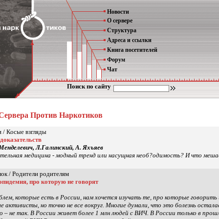
Новости
О сервере
Структура
Адреса и ссылки
Книга посетителей
Форум
Чат
Поиск по сайту
 Сервера Против Наркотиков
 / Косые взгляды
 доказательств
 Менделевич, Л.Галинский, А. Яхъяев
тельная медицина - модный тренд или насущная необ?одимость? И что меша
лок / Родители родителям
пидемия, про которую не говорят
блем, которые есть в России, нам хочется изучать те, про которые говорить
 активисты, но точно не все вокруг. Многие думали, что это болезнь осталас
 – не так. В России живет более 1 млн людей с ВИЧ. В России только в прошло