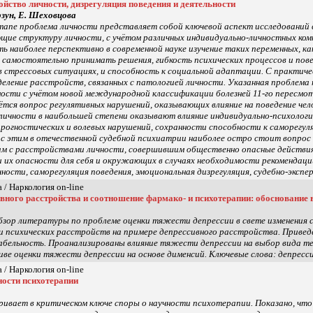
ойство личности, дизрегуляция поведения и деятельности
рзун, Е. Шеховцова
тапе проблема личности представляет собой ключевой аспект исследований в
щие структуру личности, с учётом различных индивидуально-личностных ком
сть наиболее перспективно в современной науке изучение таких переменных, 
е, самостоятельно принимать решения, гибкость психических процессов и п
 стрессовых ситуациях, и способность к социальной адаптации. С практичес
еление расстройств, связанных с патологией личности. Указанная проблема 
ости с учётом новой международной классификации болезней 11-го пересмот
тся вопрос регулятивных нарушений, оказывающих влияние на поведение челов
ичности в наибольшей степени оказывают влияние индивидуально-психологи
рогностических и волевых нарушений, сохранности способности к саморегуля
и с этим в отечественной судебной психиатрии наиболее остро стоит вопро
ам с расстройствами личности, совершившим общественно опасные действи
и их опасности для себя и окружающих в случаях необходимости рекомендаци
ности, саморегуляция поведения, эмоциональная дизрегуляция, судебно-экспе
 / Наркология on-line
вного расстройства и соотношение фармако- и психотерапии: обоснование
зор литературы по проблеме оценки тяжести депрессии в свете изменения 
и психических расстройств на примере депрессивного расстройства. Приве
абельность. Проанализированы влияние тяжести депрессии на выбор вида т
иве оценки тяжести депрессии на основе дименсий. Ключевые слова: депресс
 / Наркология on-line
ности психотерапии
ивает в критическом ключе споры о научности психотерапии. Показано, чт