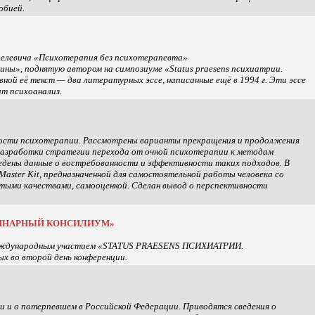
обией.
делевича «Психотерапия без психотерапевта»
цины», поднятую автором на симпозиуме «Stаtus praesens психиатрии.
ой её текст — два литературных эссе, написанные ещё в 1994 г. Эти эссе
ит психоанализ.
ности психотерапии. Рассмотрены варианты прекращения и продолжения
разработки стратегии перехода от очной психотерапии к методам
едены данные о востребованности и эффективности таких подходов. В
ster Kit, предназначенной для самостоятельной работы человека со
ятыми качествами, самооценкой. Сделан вывод о перспективности
ИПЛИНАРНЫЙ КОНСИЛИУМ»
 с международным участием «STATUS PRAESENS ПСИХИАТРИИ.
во второй день конференции.
 и о потерпевшем в Российской Федерации. Приводятся сведения о