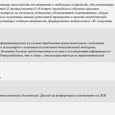
вшими зависимость от интернета и мобильных устройств, обеспечивающих
тап (2 месяца) включал 6–8 встреч, проводилось обучение приемам
 контроль за влечением, подавление абстинентной симптоматики, общую
ялись полученные навыки аутогенной тренировки и приемы поведенческой
пускающих сетевую активность, формирование независимого «Я» пациента.
офармакотерапии в условиях требования неукоснительного следования
их психиатров к основным положениям доказательной медицины,
иях больному должна предоставляться полная и всесторонняя информация по
Утверждается, что в связи с этим возрастает роль терапевтической
и
ологического диспансера. Доклад на конференции в институте им. В.М.