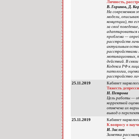
Личность, расстр
В. Горинов, Д. Ко
На современном э
модели, описываю
концепции), то е
за своё поведени
адаптироваться в
проблема — опред
расстройств личн
актуальным остаё
расстройствами л
мотивационных, п
действий. В связ
Кодекса РФ к лиц
патологии, оценк
расстройство лич
25.11.2019
Кабинет нарколога
Тяжесть депресси
Н. Петрова
Цель работы — об
корректной оценк
отмечена их вари
вывод о перспект
25.11.2019
Кабинет нарколога
К вопросу о науч
И. Зислин
Заметка рассматр