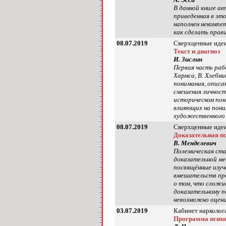
В данной книге а
приведенная в эт
наполнен некомпе
как сделать прав
08.07.2019
Сверхценные идеи
Текст и диагноз
И. Зислин
Первая часть раб
Хармса, В. Хлебн
понимания, описа
смешения личност
историческом пон
влияющих на пони
художественного 
08.07.2019
Сверхценные идеи
Доказательная п
В. Менделевич
Полемическая ст
доказательной ме
посвящённые изуч
вмешательств про
о том, что сложи
доказательному 
невозможно оцени
03.07.2019
Кабинет нарколога
Программа психо