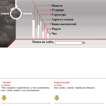
Новости
О сервере
Структура
Адреса и ссылки
Книга посетителей
Форум
Чат
Поиск по сайту
"Химия"
Родительский
и жизнь
уголок
Что говорят о наркотиках, в чем ошибаются,
Как жить с этими "трудными детьми"...
х
как с ними живут и как расстаются...