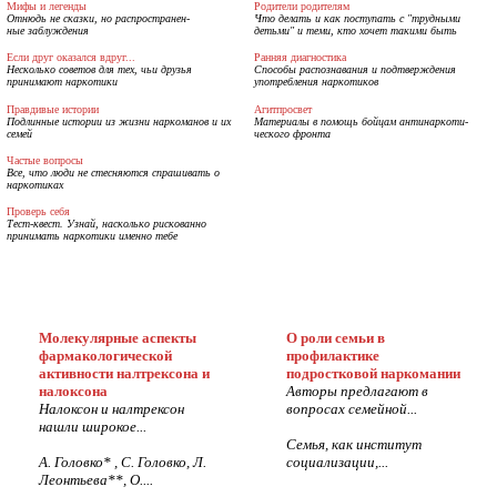
Мифы и легенды
Родители родителям
Отнюдь не сказки, но распространен-
Что делать и как поступать с "трудными
ные заблуждения
детьми" и теми, кто хочет такими быть
Если друг оказался вдруг...
Ранняя диагностика
Несколько советов для тех, чьи друзья
Способы распознавания и подтверждения
принимают наркотики
употребления наркотиков
Правдивые истории
Агитпросвет
Подлинные истории из жизни наркоманов и их
Материалы в помощь бойцам антинаркоти-
семей
ческого фронта
Частые вопросы
Все, что люди не стесняются спрашивать о
наркотиках
Проверь себя
Тест-квест. Узнай, насколько рискованно
принимать наркотики именно тебе
Молекулярные аспекты
О роли семьи в
фармакологической
профилактике
активности налтрексона и
подростковой наркомании
налоксона
Авторы предлагают в
Налоксон и налтрексон
вопросах семейной...
нашли широкое...
Семья, как институт
А. Головко* , С. Головко, Л.
социализации,...
Леонтьева**, О....