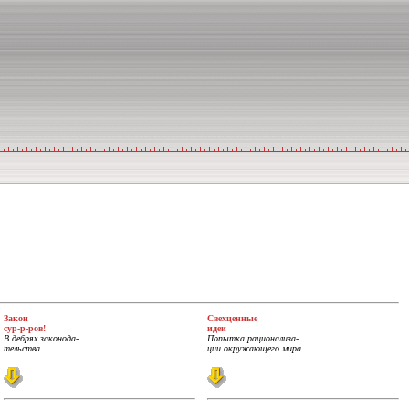
Закон
Свехценные
сур-р-ров!
идеи
В дебрях законода-
Попытка рационализа-
тельства.
ции окружающего мира.