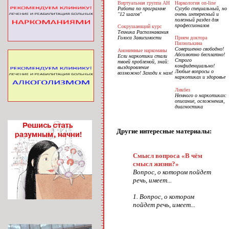
Виртуальная группа АН
Наркология on-line
Работа по программе
Сугубо специальный, но
"12 шагов"
очень интересный и
полезный раздел для
профессионалов
Сокрушающий курс
Техника Распознавания
Голоса Зависимости
Прием доктора
Пилюлькина
Совершенно свободно!
Анонимные наркоманы
Абсолютно бесплатно!
Если наркотики стали
Строго
твоей проблемой, знай:
конфиденциально!
выздоровление
Любые вопросы о
возможно! Заходи к нам!
наркотиках и здоровье
Ликбез
Немного о наркотиках:
описание, осложнения,
диагностика
Другие интересные материалы:
Смысл вопроса «В чём
смысл жизни?»
Вопрос, о котором пойдет
речь, имеет...
1. Вопрос, о котором
пойдет речь, имеет...