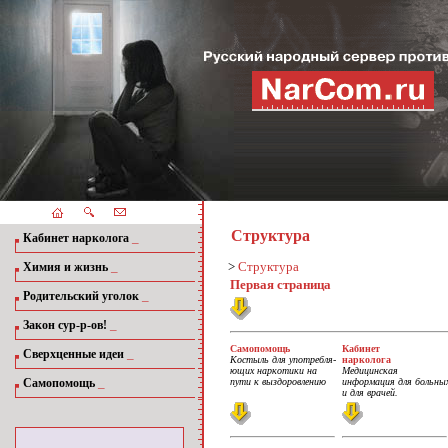
Структура
_
Кабинет нарколога
_
>
Структура
Химия и жизнь
Первая страница
_
Родительский уголок
_
Закон сур-р-ов!
Самопомощь
Кабинет
_
Сверхценные идеи
Костыль для употребля-
нарколога
ющих наркотики на
Медицинская
_
Самопомощь
пути к выздоровлению
информация для больны
и для врачей.