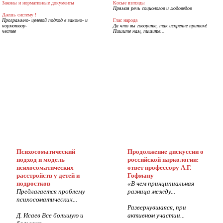
Законы и нормативные документы
Косые взгляды
Прямая речь социологов и людоведов
Даешь систему !
Программно- целевой подход в законо- и
Глас народа
нормотвор-
Да что вы говорите, так искренне притом!
честве
Пишите нам, пишите...
Психосоматический
Продолжение дискуссии о
подход и модель
российской наркологии:
психосоматических
ответ профессору А.Г.
расстройств у детей и
Гофману
подростков
«В чем принципиальная
Предлагается проблему
разница между...
психосоматических...
Развернувшаяся, при
Д. Исаев Все большую и
активном участии...