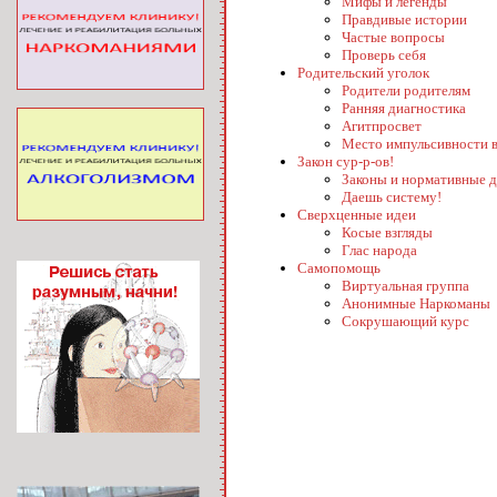
Мифы и легенды
Правдивые истории
Частые вопросы
Проверь себя
Родительский уголок
Родители родителям
Ранняя диагностика
Агитпросвет
Место импульсивности в
Закон сур-р-ов!
Законы и нормативные 
Даешь систему!
Сверхценные идеи
Косые взгляды
Глас народа
Самопомощь
Виртуальная группа
Анонимные Наркоманы
Сокрушающий курс