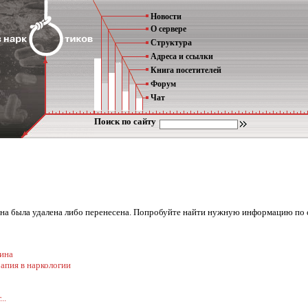
Новости
О сервере
Структура
Адреса и ссылки
Книга посетителей
Форум
Чат
Поиск по сайту
она была удалена либо перенесена. Попробуйте найти нужную информацию по 
ина
апия в наркологии
..