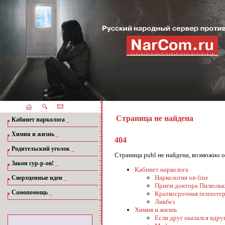
Страница не найдена
_
Кабинет нарколога
_
Химия и жизнь
404
_
Родительский уголок
Страница publ не найдена, возможно 
_
Закон сур-р-ов!
Кабинет нарколога
_
Наркология on-line
Сверхценные идеи
Прием доктора Пилюльк
_
Самопомощь
Краткосрочная психотер
Ликбез
Химия и жизнь
Если друг оказался вдруг.