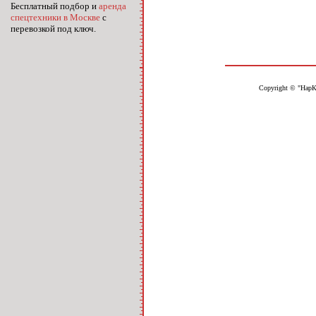
Бесплатный подбор и
аренда
спецтехники в Москве
с
перевозкой под ключ.
Copyright © "НарК