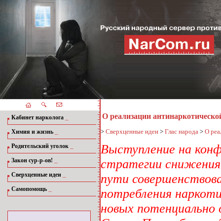
О реализации антинаркотическо
_
Кабинет нарколога
_
>
Сверхценные идеи
>
Глас народа
>
О реа
Химия и жизнь
_
Выступление на конф
Родительский уголок
_
Закон сур-р-ов!
стратегии снижения 
_
Сверхценные идеи
пути совершенствова
_
Самопомощь
потребления наркоти
новых потенциально 