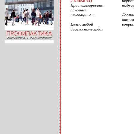
5 к МКБ-11)
перес
Проанализированы
табуир
основные
инновации в...
Досто
ответ
Целью любой
вопросы
диагностической...