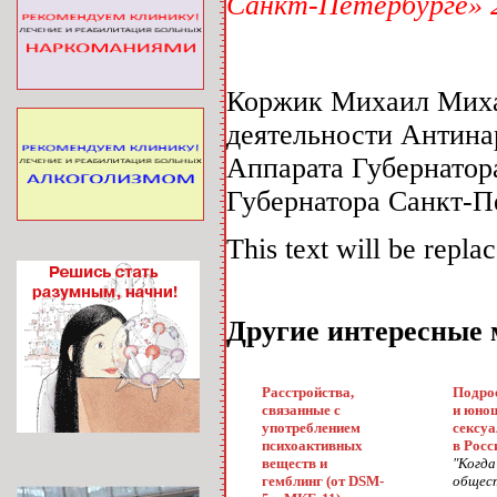
Санкт-Петербурге» 2
Коржик Михаил Михай
деятельности Антина
Аппарата Губернатор
Губернатора Санкт-П
This text will be repla
Другие интересные 
Расстройства,
Подро
связанные с
и юно
употреблением
сексуа
психоактивных
в Росс
веществ и
"Когда
гемблинг (от DSM-
общес