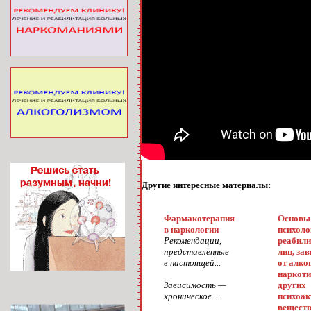
Другие интересные материалы:
Фармакотерапия
Основы
в наркологии
психоло
Рекомендации,
реабили
представленные
лиц, за
в настоящей...
от алко
наркоти
Зависимость —
других
хроническое...
психоа
вещест