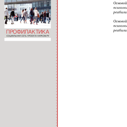
Основой
психоло
реабили
Основой
психоло
реабили