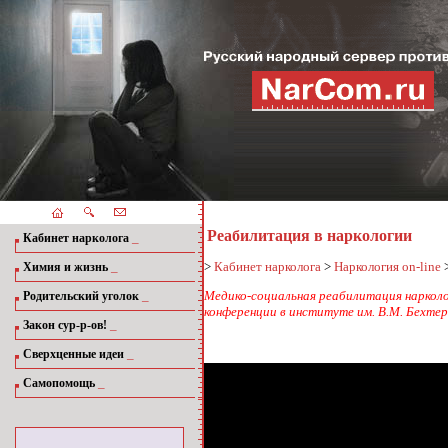
Реабилитация в наркологии
_
Кабинет нарколога
_
>
Кабинет нарколога
>
Наркология on-line
Химия и жизнь
_
Медико-социальная реабилитация нарколо
Родительский уголок
конференции в институте им. В.М. Бехтер
_
Закон сур-р-ов!
_
Сверхценные идеи
_
Самопомощь