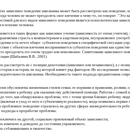
тах зависимое поведение школьника может быть рассмотрено как поведение, н
огда человек не может преодолеть свое влечение к чему-то, он говорит: “Это ка
истикой для всех видов зависимого поведения является психологическая зависи
 в психике человека.
ляется в таких формах как зависимое учение (зависимость от опеки учителя),
правляемая страсть к компьютерным и азартным играм, неуправляемое употреб
ведения есть нечто общее: субъектом поведения в специфической ситуации уп
ствие с объектом влечения воспринимается субъектом поведения как единств
что преодолеть его очень трудно или невозможно. Симптомами зависимого пов
ации (Шабалина В.В., 2001)
 рассмотреть не с позиции дихотомии (зависимое или независимое), а с позиц
стория и история, на ход которой влияет ряд факторов. Их исследование поз
недеятельности школьника. Необходимость такого подхода продиктована совр
ени обусловлены жизненным стилем семьи, ее нормами и правилами, ролями, сп
ношению к ребенку для оказания ему действенной помощи. Работая с семьей шк
до того, как обнаружилась проблема; что с точки зрения близких ребенку лю
ключая и уход от него в субъективную реальность); когда появились первые 
к проблемное поведение отразилось на других сферах жизнедеятельности ребен
е подходы к проработке проблемы:
реключить на другой, социально приемлемый объект зависимости;
ь изменено и доведено до состояния управляемого;
ть сублимировано в творчество;