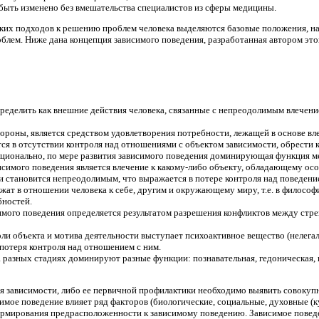
быть изменено без вмешательства специалистов из сферы медицины.
их подходов к решению проблем человека выделяются базовые положения, на 
лем. Ниже дана концепция зависимого поведения, разработанная автором этой
еделить как внешние действия человека, связанные с непреодолимым влечение
тороны, является средством удовлетворения потребности, лежащей в основе вле
ся в отсутствии контроля над отношениями с объектом зависимости, обрести 
ционально, по мере развития зависимого поведения доминирующая функция м
имого поведения является влечение к какому-либо объекту, обладающему осо
 и становится непреодолимым, что выражается в потере контроля над поведени
жат в отношении человека к себе, другим и окружающему миру, т.е. в философи
бностей.
мого поведения определяется результатом разрешения конфликтов между стр
оли объекта и мотива деятельности выступает психоактивное вещество (нелега
 потеря контроля над отношением с ним.
а разных стадиях доминируют разные функции: познавательная, гедоническая,
я зависимости, либо ее первичной профилактики необходимо выявить совокуп
имое поведение влияет ряд факторов (биологические, социальные, духовные (
ормирования предрасположенности к зависимому поведению. Зависимое поведе