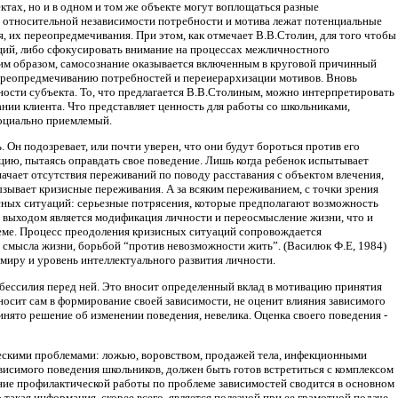
ктах, но и в одном и том же объекте могут воплощаться разные
В относительной независимости потребности и мотива лежат потенциальные
я, их переопредмечивания. При этом, как отмечает В.В.Столин, для того чтобы
аций, либо сфокусировать внимание на процессах межличностного
ким образом, самосознание оказывается включенным в круговой причинный
переопредмечиванию потребностей и переиерархизации мотивов. Вновь
ости субъекта. То, что предлагается В.В.Столиным, можно интерпретировать
нии клиента. Что представляет ценность для работы со школьниками,
социально приемлемый.
Он подозревает, или почти уверен, что они будут бороться против его
зацию, пытаясь оправдать свое поведение. Лишь когда ребенок испытывает
начает отсутствия переживаний по поводу расставания с объектом влечения,
 вызывает кризисные переживания. А за всяким переживанием, с точки зрения
сных ситуаций: серьезные потрясения, которые предполагают возможность
 выходом является модификация личности и переосмысление жизни, что и
леме. Процесс преодоления кризисных ситуаций сопровождается
 смысла жизни, борьбой “против невозможности жить”. (Василюк Ф.Е, 1984)
иру и уровень интеллектуального развития личности.
 бессилия перед ней. Это вносит определенный вклад в мотивацию принятия
вносит сам в формирование своей зависимости, не оценит влияния зависимого
инято решение об изменении поведения, невелика. Оценка своего поведения -
ескими проблемами: ложью, воровством, продажей тела, инфекционными
висимого поведения школьников, должен быть готов встретиться с комплексом
ние профилактической работы по проблеме зависимостей сводится в основном
такая информация, скорее всего, является полезной при ее грамотной подаче,