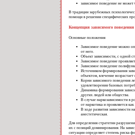
зависимое поведение не может 
В традиции зарубежных психологическ
помощи в решении специфических проб
Концепция зависимого поведения
Основные положения
Зависимое поведение можно опр
от него.
Объект зависимости, с одной с
Зависимое поведение проявляет
Зависимое поведение полифунк
Источником формирования завис
объектом, влечение возрастает
Корни зависимого поведения ле
удовлетворения базовых потре
Динамика формирования зависи
других людей или общества.
В случае наркозависимости в р
от наркотика и проявляется как
В ходе развития зависимости н
анестетическая.
Для определения стратегии разрушени
их с позиций доминирования. На завис
ситуации определяет степень риска ф