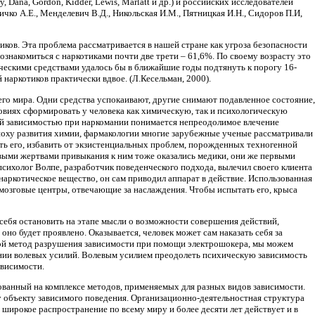
 Dana, Gordon, Kidder, Lewis, Marlatt и др.) и российских исследователей
 Личко А.Е., Менделевич В.Д., Никольская И.М., Пятницкая И.Н., Сидоров П.И,
ков. Эта проблема рассматривается в нашей стране как угроза безопасности
знакомиться с наркотиками почти две трети – 61,6%. По своему возрасту это
ческими средствами удалось бы в ближайшие годы подтянуть к порогу 16-
й наркотиков практически вдвое. (Л.Кесельман, 2000).
го мира. Одни средства успокаивают, другие снимают подавленное состояние,
овиях сформировать у человека как химическую, так и психологическую
кой зависимостью при наркомании понимается непреодолимое влечение
эпоху развития химии, фармакологии многие зарубежные ученые рассматривали
ть его, избавить от экзистенциальных проблем, порожденных техногенной
рвыми жертвами привыкания к ним тоже оказались медики, они же первыми
сихолог Волпе, разработчик поведенческого подхода, вылечил своего клиента
аркотическое вещество, он сам приводил аппарат в действие. Использованная
мозговые центры, отвечающие за наслаждения. Чтобы испытать его, крыса
себя остановить на этапе мысли о возможности совершения действий,
оно будет проявлено. Оказывается, человек может сам наказать себя за
свой метод разрушения зависимости при помощи электрошокера, мы можем
нии волевых усилий. Волевым усилием преодолеть психическую зависимость
ависимости.
ванный на комплексе методов, применяемых для разных видов зависимости.
 объекту зависимого поведения. Организационно-деятельностная структура
широкое распространение по всему миру и более десяти лет действует и в