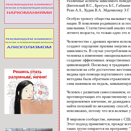
Различные аспекты зависимого поведени
(Битенский В.С., Братусь Б.С, Габиани
Реан А.А., Худик В.А. Эйдемиллер Э.Г. 
Особую тревогу общества вызывает про
нации. В поколении родившихся за пос
школьники. Статистический анализ эт
летнего возраста, то только одно это 
Человечество с древних времен испол
создают ощущение прилива энергии ил
зависимость. В случае употребления 
человека к изменению эмоционального
создание эффективных лекарственных 
цивилизацией. Поскольку в традициях
испытали на себе достаточно жестокие
медика при помощи портативного элект
методика была обратным отражением м
сама нажимала на педаль, замыкающую
Человек с развитым самосознанием, о
противоречащих его нравственному соз
неприемлемое влечение, не дожидаясь
найти похожий по механизму способ, 
невозможно, потому что вся волевые 
В мировом сообществе, начиная с США
Этот подход применяется, прежде все
таких групп опирается на программу 