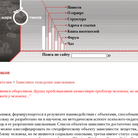
Новости
О сервере
Структура
Адреса и ссылки
Книга посетителей
Форум
Чат
Поиск по сайту
иков
ителям
>
Зависимое поведение школьников
ются обществом, другие представляют личностную проблему человека, но н
ет у человека..."
ников, формирующегося в результате взаимодействия с объектами, способными
ольку не разработано ни в научном, ни методическом аспекте психолого-педаг
щь в ее разрешении школьникам. Список объектов зависимости достаточно шир
Их можно классифицировать по специфическому объекту зависимости: вещества
ему человека, но не являются социально опасными, третьи имеют статус соци