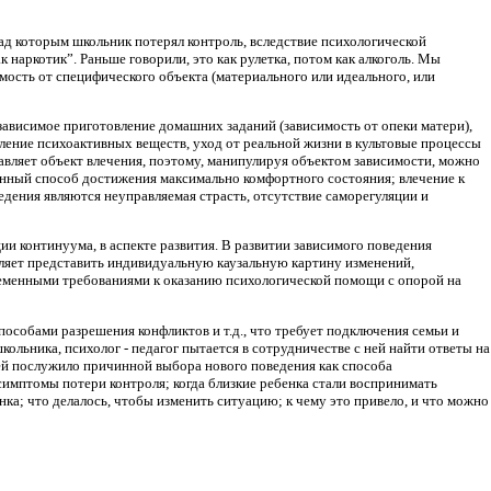
ад которым школьник потерял контроль, вследствие психологической
к наркотик”. Раньше говорили, это как рулетка, потом как алкоголь. Мы
мость от специфического объекта (материального или идеального, или
 зависимое приготовление домашних заданий (зависимость от опеки матери),
ление психоактивных веществ, уход от реальной жизни в культовые процессы
равляет объект влечения, поэтому, манипулируя объектом зависимости, можно
енный способ достижения максимально комфортного состояния; влечение к
едения являются неуправляемая страсть, отсутствие саморегуляции и
ии континуума, в аспекте развития. В развитии зависимого поведения
воляет представить индивидуальную каузальную картину изменений,
еменными требованиями к оказанию психологической помощи с опорой на
особами разрешения конфликтов и т.д., что требует подключения семьи и
ольника, психолог - педагог пытается в сотрудничестве с ней найти ответы на
дей послужило причинной выбора нового поведения как способа
симптомы потери контроля; когда близкие ребенка стали воспринимать
ка; что делалось, чтобы изменить ситуацию; к чему это привело, и что можно