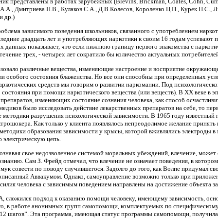
я представлены в работах зарубежных (Blevins, Brickman, Coates, Cohn, Curry,
 А.А., Дмитриева Н.В., Кулаков С.А., Д.В.Колесов, Короленко Ц.П., Курек Н.С.,
и др.)
блема зависимого поведения школьников, связанного с употреблением наркоти
ледние двадцать лет и употребляющих наркотики к своим 16 годам успевают по
их данных показывает, что если нижнюю границу первого знакомства с наркоти
в течение трех, - четырех лет сократило бы количество актуальных потребителе
ьзовало различные вещества, изменяющие настроение и восприятие окружающе
и особого состояния блаженства. Но все они способны при определенных усл
наркотических средств мы говорим о развитии наркомании. Под психологичес
 состояния при помощи наркотического вещества (или веществ). В ХХ веке в 
препаратов, изменяющих состояние сознания человека, как способ осчастливи
 медиков было исследовать действие лекарственных препаратов на себе, то пе
 методики разрушения психологической зависимости. В 1965 году известный п
рошокера. Как только у клиента появлялось непреодолимое желание принять н
етодики образования зависимости у крысы, которой вживлялись электроды в 
 электрическую цепь.
сознавая свое недозволенное системой моральных убеждений, влечение, может 
нанию. Сам З. Фрейд отмечал, что влечение не означает поведения, в котором 
 мук совести по поводу случившегося. Задолго до того, как Волпе придумал 
описанный Аввакумом. Однако, самоуправление возможно только при приложе
усилия человека с зависимым поведением направлены на достижение объекта з
, сложился подход к оказанию помощи человеку, имеющему зависимость, осно
го, в работе анонимных групп самопомощи, комплектуемых по специфическому
“12 шагов”. Эта программа, имеющая статус программы самопомощи, получила 