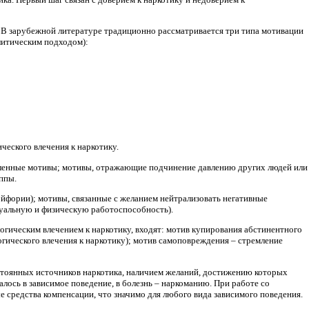
. В зарубежной литературе традиционно рассматривается три типа мотивации
литическим подходом):
еского влечения к наркотику.
вленные мотивы; мотивы, отражающие подчинение давлению других людей или
ппы.
йфории); мотивы, связанные с желанием нейтрализовать негативные
туальную и физическую работоспособность).
гическим влечением к наркотику, входят: мотив купирования абстинентного
огического влечения к наркотику); мотив самоповреждения – стремление
тоянных источников наркотика, наличием желаний, достижению которых
лось в зависимое поведение, в болезнь – наркоманию. При работе со
 средства компенсации, что значимо для любого вида зависимого поведения.