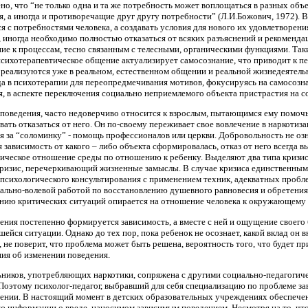
о, что “не только одна и та же потребность может воплощаться в разных объе
 а иногда и противоречащие друг другу потребности” (Л.И.Божович, 1972). 
 с потребностями человека, а создавать условия для нового их удовлетворени
, иногда необходимо полностью отказаться от всяких разъяснений и рекоменд
ние к процессам, тесно связанным с телесными, органическими функциями. Та
психотерапевтическое общение актуализирует самосознание, что приводит к 
реализуются уже в реальном, естественном общении и реальной жизнедеятельн
а в психотерапии для переопредмечивания мотивов, фокусируясь на самосозна
 в аспекте переключения социально неприемлемого объекта пристрастия на 
оведения, часто недоверчиво относится к взрослым, пытающимся ему помочь. 
овать отказаться от него. Он по-своему переживает свое вовлечение в наркоти
ся за “соломинку” - помощь профессионалов или церкви. Добровольность не оз
я зависимость от какого – либо объекта сформировалась, отказ от него всегда
мическое отношение среды по отношению к ребенку. Выделяют два типа кризи
кризис, перечеркивающий жизненные замыслы. В случае кризиса единственным
, психологического консультирования с применением техник, адекватных проб
ально-волевой работой по восстановлению душевного равновесия и обретения
нию критических ситуаций опирается на отношение человека к окружающему м
ения постепенно формируется зависимость, а вместе с ней и ощущение своего
шейся ситуации. Однако до тех пор, пока ребенок не осознает, какой вклад он 
 не поверит, что проблема может быть решена, вероятность того, что будет пр
ия об изменении поведения.
ников, употребляющих наркотики, сопряжена с другими социально-педагогич
 Поэтому психолог-педагог, выбравший для себя специализацию по проблеме за
шении. В настоящий момент в детских образовательных учреждениях обеспече
ию информации о вреде, наносимом зависимым поведением. Несмотря на то, что 