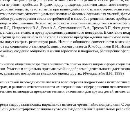
бота не решит проблемы. В целях предупреждения развития зависимого поведе
здоровья веществ, чувство меры при взаимодействии с компьютером, экзисте
ть и развивать экзистенциальный комплекс базовых социальных умений, фор
обов удовлетворения своих потребностей и способов решения своих проблем.
ующего обеспечения. Во многих работах отечественных педагогов и психологов 
н Б.Д., Петровский В.А., Реан А.А., Сухомлинский В.А., Трусов В.П., Фельдште
, а, следовательно, и предупреждения девиантного поведения. Включение подр
з групп делинквентного характера. В аспекте предупреждения зависимого пове
ы могут сыграть решающую роль. Наличие общности, совместности в жизни ре
в их социального взаимодействия, рассматривается (Слободчиков В.И., Исаев
оскольку создание общности в жизни взрослого и подростка, расширение сфе
ва.
сийского общества возрастает значимость поиска новых видов и форм социаль
в. Участие в социально признаваемой и одобряемой деятельности дает возмож
, адекватно воспринять внешнюю оценку других (Фельдштейн Д.И., 1999).
ения такой необходимости является волонтерская подростковая психологиче
рам, и развития ответственности их сверстников в сфере решения межличнос
начально являющиеся предпочитаемыми, значимыми для других детей, являются
 среди выздоравливающих наркоманов является чрезвычайно популярным. С о
 они демонстрируют позицию субъекта выздоровления в длительном реабилит