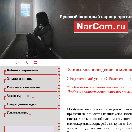
Зависимое поведение школьн
_
Кабинет нарколога
_
>
Родительский уголок
>
Родители род
Химия и жизнь
_
"…Некоторые из зависимостей одобря
Родительский уголок
Любая из зависимостей что-то отнима
_
Закон сур-р-ов!
_
Сверхценные идеи
Проблема зависимого поведения школь
_
Самопомощь
времени не решается комплексно, поск
специалисты, способные оказать помо
наслаждения, люди, работа, культы. 
другие представляют личностную пробл