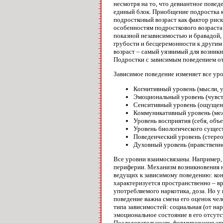
несмотря на то, что девиантное повед
единый блок. Приобщение подростка к
подростковый возраст как фактор риск
особенностям подросткового возраста
показной независимостью и бравадой,
грубости и бесцеремонности к другим
возраст – самый уязвимый для возникн
Подростки с зависимым поведением о
Зависимое поведение изменяет все ур
Когнитивный уровень (мысли, у
Эмоциональный уровень (чувст
Сенситивный уровень (ощущен
Коммуникативный уровень (ме
Уровень восприятия (себя, объ
Уровень биологического сущест
Поведенческий уровень (стерео
Духовный уровень (нравственно
Все уровни взаимосвязаны. Например, 
периферии. Механизм возникновения н
ведущих к зависимому поведению: кон
характеризуется пространственно – в
употребляемого наркотика, доза. Но у
поведение важна смена его оценок ч
типа зависимостей: социальная (от на
эмоциональное состояние в его отсут
Последовательность формирования этих