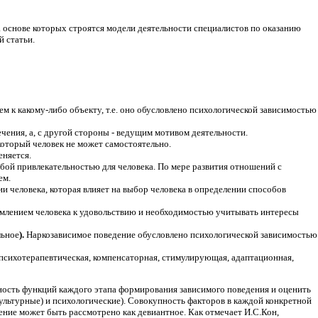
основе которых строятся модели деятельности специалистов по оказанию
 статьи.
м к какому-либо объекту, т.е. оно обусловлено психологической зависимостью
чения, а, с другой стороны - ведущим мотивом деятельности.
который человек не может самостоятельно.
еняется.
бой привлекательностью для человека. По мере развития отношений с
ем.
и человека, которая влияет на выбор человека в определении способов
емлением человека к удовольствию и необходимостью учитывать интересы
льное
).
Наркозависимое поведение обусловлено психологической зависимостью
 психотерапевтическая, компенсаторная, стимулирующая, адаптационная,
ность функций каждого этапа формирования зависимого поведения и оценить
культурные) и психологические). Совокупность факторов в каждой конкретной
ние может быть рассмотрено как девиантное. Как отмечает И.С.Кон,