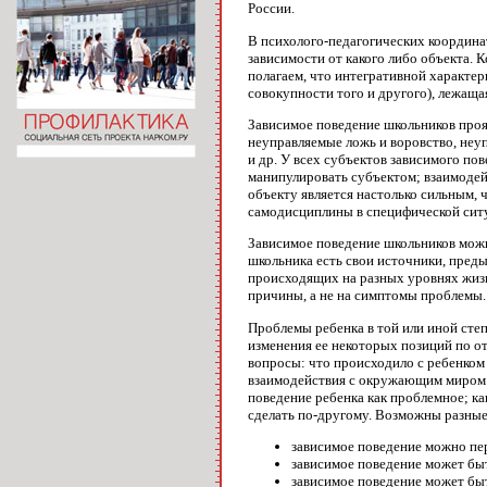
России.
В психолого-педагогических координа
зависимости от какого либо объекта. К
полагаем, что интегративной характер
совокупности того и другого), лежащая
Зависимое поведение школьников прояв
неуправляемые ложь и воровство, неу
и др. У всех субъектов зависимого по
манипулировать субъектом; взаимодей
объекту является настолько сильным, 
самодисциплины в специфической ситу
Зависимое поведение школьников можно
школьника есть свои источники, преды
происходящих на разных уровнях жиз
причины, а не на симптомы проблемы.
Проблемы ребенка в той или иной степ
изменения ее некоторых позиций по от
вопросы: что происходило с ребенком 
взаимодействия с окружающим миром (в
поведение ребенка как проблемное; ка
сделать по-другому. Возможны разны
зависимое поведение можно пе
зависимое поведение может быт
зависимое поведение может бы