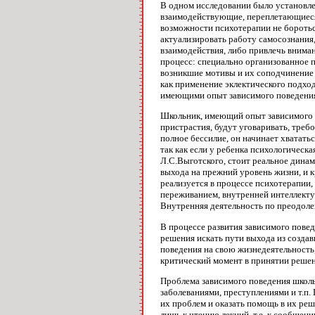
В одном исследовании было установлен
взаимодействующие, переплетающиеся,
возможности психотерапии не бороться
актуализировать работу самосознания
взаимодействия, либо привлечь внима
процесс: специально организованное 
возникшие мотивы и их соподчинение 
как применение эклектического подход
имеющими опыт зависимого поведения,
Школьник, имеющий опыт зависимого п
пристрастия, будут уговаривать, треб
полное бессилие, он начинает хватать
так как если у ребенка психологическа
Л.С.Выготского, стоит реальное дина
выхода на прежний уровень жизни, и 
реализуется в процессе психотерапии
переживанием, внутренней интеллекту
Внутренняя деятельность по преодоле
В процессе развития зависимого повед
решения искать пути выхода из создав
поведения на свою жизнедеятельность,
критический момент в принятии решен
Проблема зависимого поведения школь
заболеваниями, преступлениями и т.п.
их проблем и оказать помощь в их ре
лишь к чтению лекций, т.е. к сообщен