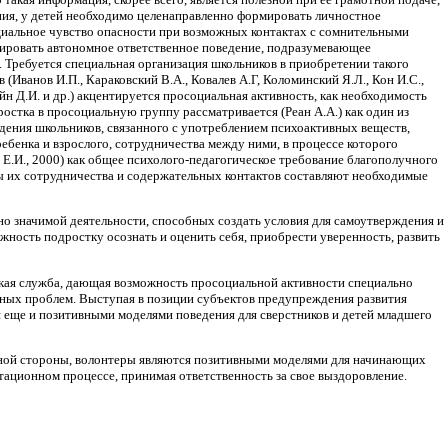
ния, у детей необходимо целенаправленно формировать личностное
нциальное чувство опасности при возможных контактах с сомнительными
мировать автономное ответственное поведение, подразумевающее
 Требуется специальная организация школьников в приобретении такого
(Иванов И.П., Караковский В.А., Ковалев А.Г, Коломинский Я.Л., Кон И.С.,
йн Д.И. и др.) акцентируется просоциальная активность, как необходимость
остка в просоциальную группу рассматривается (Реан А.А.) как один из
дения школьников, связанного с употреблением психоактивных веществ,
бенка и взрослого, сотрудничества между ними, в процессе которого
 Е.И., 2000) как общее психолого-педагогическое требование благополучного
ры их сотрудничества и содержательных контактов составляют необходимые
но значимой деятельности, способных создать условия для самоутверждения и
ность подростку осознать и оценить себя, приобрести уверенность, развить
ская служба, дающая возможность просоциальной активности специально
тных проблем. Выступая в позиции субъектов предупреждения развития
 еще и позитивными моделями поведения для сверстников и детей младшего
дной стороны, волонтеры являются позитивными моделями для начинающих
ационном процессе, принимая ответственность за свое выздоровление.