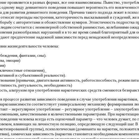
ение проявляется в разных формах, все они взаимосвязаны. Пьянство, употреб
 одному виду девиантного поведения повышает вероятность его вовлеченности
а для развития девиантного поведения. Причина такого подхода лежит в псих
 относят перепады настроения, категоричность высказываний и суждений, же
 борьбу с авторитетами и обожествление кумиров. Эгоистичность подростка 
 людям сочетается с неимоверной собственной ранимостью, колебаниями ожи
овения разнообразных нарушений и в то же время самый благоприятный для овл
тдают предпочтение надежной зависимости перед ненадежной неопределенно
овни жизнедеятельности человека:
беждения, фантазии, сны).
ва, эмоции)
ия)
жличностные отношения)_
ективной и субъективной реальности).
вования (привычки, двигательная активность, работоспособность, режим пита
типность, ритуальность, необходимость)
сть, альтруизм при употреблении наркотических средств сменяются безнравс
в процессе развития зависимого поведения в случае употребления наркотиков, 
аркозависимости соответствует универсальному механизму формирования любо
такт – нерегулярное употребление – регулярное употребление – злоупотребле
ременными, качественными и количественными параметрами. При наркотизации 
 поведения человека всегда есть оценочный параметр – что человек думает, по
еловеком, влияющих на личностную позицию, определяющую следующий шаг. В 
ркотизированной группы), психологическая (доминанта на наркотик, положите
ствии), химическая зависимость (наркотик становится необходимым компонент
 типов зависимостей зависит от конкретных условий и психогенности наркоти