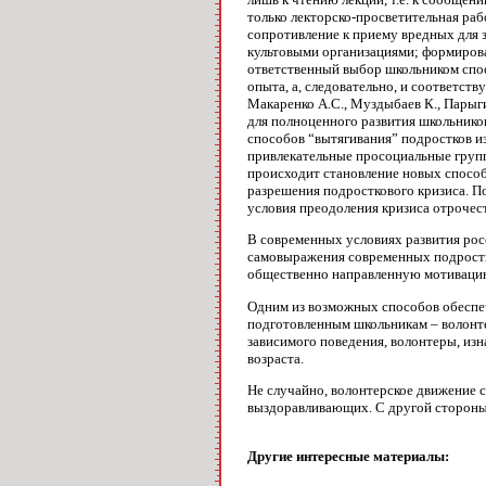
только лекторско-просветительная ра
сопротивление к приему вредных для 
культовыми организациями; формирова
ответственный выбор школьником спос
опыта, а, следовательно, и соответств
Макаренко А.С., Муздыбаев К., Парыги
для полноценного развития школьников
способов “вытягивания” подростков и
привлекательные просоциальные групп
происходит становление новых способо
разрешения подросткового кризиса. П
условия преодоления кризиса отрочест
В современных условиях развития рос
самовыражения современных подростко
общественно направленную мотивацию
Одним из возможных способов обеспеч
подготовленным школьникам – волонте
зависимого поведения, волонтеры, из
возраста.
Не случайно, волонтерское движение
выздоравливающих. С другой стороны,
Другие интересные материалы: