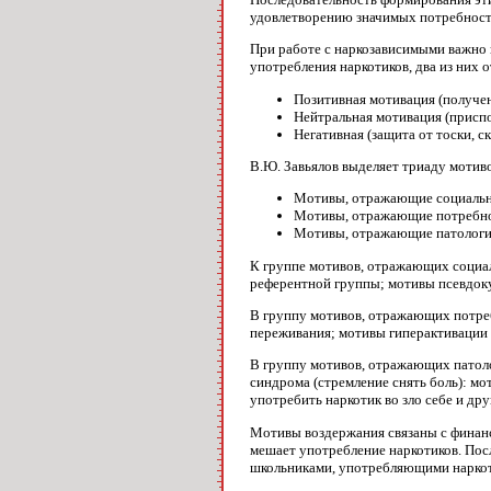
удовлетворению значимых потребност
При работе с наркозависимыми важно 
употребления наркотиков, два из них
Позитивная мотивация (получе
Нейтральная мотивация (присп
Негативная (защита от тоски, с
В.Ю. Завьялов выделяет триаду мотив
Мотивы, отражающие социальн
Мотивы, отражающие потребнос
Мотивы, отражающие патологич
К группе мотивов, отражающих социа
референтной группы; мотивы псевдоку
В группу мотивов, отражающих потреб
переживания; мотивы гиперактивации 
В группу мотивов, отражающих патоло
синдрома (стремление снять боль): мо
употребить наркотик во зло себе и дру
Мотивы воздержания связаны с финан
мешает употребление наркотиков. Посл
школьниками, употребляющими наркоти