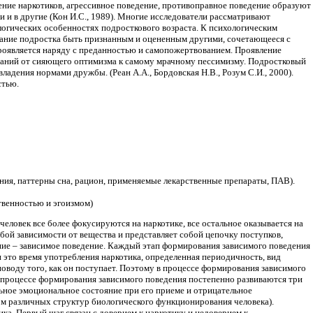
ление наркотиков, агрессивное поведение, противоправное поведение образуют
 и в другие (Кон И.С., 1989). Многие исследователи рассматривают
ологических особенностях подросткового возраста. К психологическим
лание подростка быть признанным и оцененным другими, сочетающееся с
проявляется наряду с преданностью и самопожертвованием. Проявление
даний от сияющего оптимизма к самому мрачному пессимизму. Подростковый
адения нормами дружбы. (Реан А.А., Бордовская Н.В., Розум С.И., 2000).
стью.
ния, паттерны сна, рацион, применяемые лекарственные препараты, ПАВ).
твенностью и эгоизмом)
человек все более фокусируются на наркотике, все остальное оказывается на
й зависимости от вещества и представляет собой цепочку поступков,
ние – зависимое поведение. Каждый этап формирования зависимого поведения
это время употребления наркотика, определенная периодичность, вид
 поводу того, как он поступает. Поэтому в процессе формирования зависимого
процессе формирования зависимого поведения постепенно развиваются три
льное эмоциональное состояние при его приеме и отрицательное
ом различных структур биологического функционирования человека).
ка. Первый шаг связан с доверием к наркотику и недоверием к