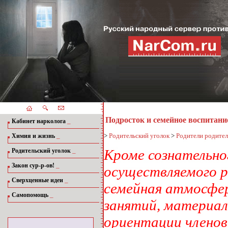
Подросток и семейное воспитани
_
Кабинет нарколога
_
>
Родительский уголок
>
Родители родите
Химия и жизнь
_
Кроме сознательно
Родительский уголок
_
Закон сур-р-ов!
осуществляемого р
_
Сверхценные идеи
семейная атмосфер
_
Самопомощь
занятий, материал
ориентации членов