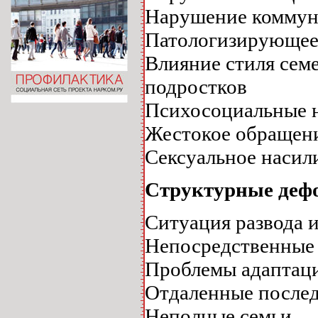
Нарушение коммун
Патологизирующее
Влияние стиля сем
подростков
Психосоциальные н
Жестокое обращени
Сексуальное насили
Структурные дефо
Ситуация развода и
Непосредственные 
Проблемы адаптаци
Отдаленные послед
Неполные семьи