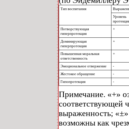
Тип воспитания
Выраженн
Уровень
протекци
Потворствующая
+
гиперпротекция
Доминирующая
+
гиперпротекция
Повышенная моральная
+
ответственность
Эмоциональное отвержение
-
Жестокое обращение
-
Гипопротекция
-
Примечание. «+» о
соответствующей ч
выраженность; «±» 
возможны как чрезм