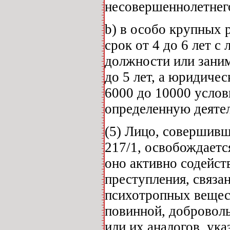
несовершеннолетнег
b) в особо крупных 
срок от 4 до 6 лет 
должности или заним
до 5 лет, а юридиче
6000 до 10000 усло
определенную деятел
(5) Лицо, совершивш
217/1, освобождаетс
оно активно содейс
преступления, связа
психотропных вещест
повинной, добровол
или их аналогов, ук