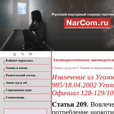
Антинаркотическое законодател
_
Кабинет нарколога
_
>
Закон сур-р-ов!
>
Законы и нормативные
Химия и жизнь
_
Извлечение из Уголо
Родительский уголок
_
Закон сур-р-ов!
985/18.04.2002 Угол
_
Сверхценные идеи
Офичиал 128-129/101
_
Самопомощь
Статья 209.
Вовлече
потребление наркоти