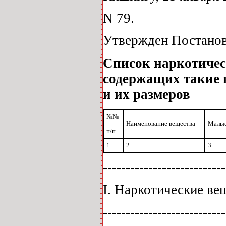
N 79.
Утвержден Постановл
Список наркотичес
содержащих такие 
и их размеров
№№
Наименование вещества
Малые
п/п
1
2
3
---------------------------
I. Наркотические ве
---------------------------