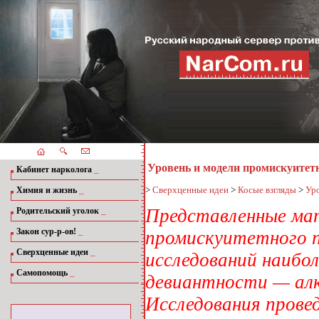
Уровень и модели промискуитет
_
Кабинет нарколога
_
>
Сверхценные идеи
>
Косые взгляды
>
Уро
Химия и жизнь
_
Представленные мат
Родительский уголок
_
Закон сур-р-ов!
промискуитетного 
_
Сверхценные идеи
исследований наибо
_
Самопомощь
девиантности — алк
Исследования провед