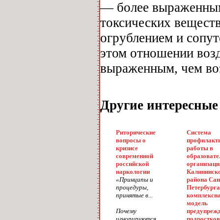
— более выраженным
токсических веществ
огрублением и сопу
этом отношении возд
выраженным, чем воз
Другие интересные
Риторические
Система
вопросы о
профилакт
кризисе
работы в
современной
образоват
российской
организаци
наркологии
Калининск
«Принципы и
района Сан
процедуры,
Петербурга
принятые в...
комплексн
модель
Почему
предупреж
игнорируются
подростко