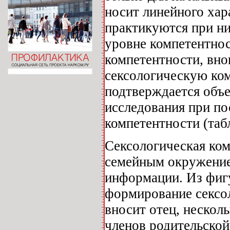
носит линейного хар
практикуются при ни
уровне компетентност
компетентности, вно
сексологическую ком
подтверждается объ
исследования при п
компетентности (табл
Сексологическая ко
семейным окружение
информации. Из фиг
формирование сексо
вносит отец, нескол
членов родительской