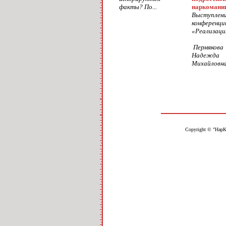
факты? По...
наркомани
Выступлени
конференци
«Реализация
Пермякова
Надежда
Михайловна 
Copyright © "НарК