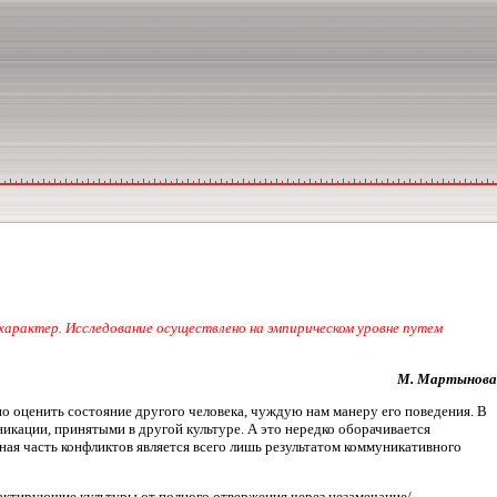
характер. Исследование осуществлено на эмпирическом уровне путем
М. Мартынова
но оценить состояние другого человека, чуждую нам манеру его поведения. В
икации, принятыми в другой культуре. А это нередко оборачивается
я часть конфликтов является всего лишь результатом коммуникативного
ктирующие культуры от полного отвержения через незамечание/