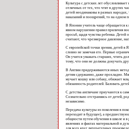
Культура с детских лет обусловливает
отличных от тех, что чтят в других ч
детей неодинаковы в разных народах, 
наказаний и поощрений, то на одном по
В Японии учитель чаще обращается к п
явном нарушении правил приличия вос
просьб, щадя чувства ребенка. Детей
считают, что чрезмерное давление, н
С европейской точки зрения, детей в 
словно не замечая его. Первые ограни
Он учится уважать старших, чтить дол
тому, что они не должны докучать др
В Англии придерживаются иных методо
детям сдержанно, даже прохладно. Мяг
мучает кошку или собаку, обижает мла
обязанность родителей. Баловать детей
С детства англичане приучаются к сам
Сознательно отстраняясь от детей, род
независимо.
Передача культуры из поколения в пок
переходит в будущее), а предшествую
общности путем обучения в школе и в
явлениях и фактах материальной и дух
для всех круг литературных произведе