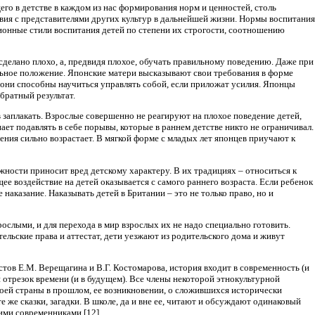
го в детстве в каждом из нас формирования норм и ценностей, столь
твия с представителями других культур в дальнейшей жизни. Нормы воспитания
иционные стили воспитания детей по степени их строгости, соотношению
 сделано плохо, а, предвидя плохое, обучать правильному поведению. Даже при
льное положение. Японские матери высказывают свои требования в форме
 они способны научиться управлять собой, если приложат усилия. Японцы
братный результат.
 заплакать. Взрослые совершенно не реагируют на плохое поведение детей,
ает подавлять в себе порывы, которые в раннем детстве никто не ограничивал.
ения сильно возрастает. В мягкой форме с младых лет японцев приучают к
ности приносит вред детскому характеру. В их традициях – относиться к
е воздействие на детей оказывается с самого раннего возраста. Если ребенок
аказание. Наказывать детей в Британии – это не только право, но и
ослыми, и для перехода в мир взрослых их не надо специально готовить.
тельские права и аттестат, дети уезжают из родительского дома и живут
тов Е.М. Верещагина и В.Г. Костомарова, история входит в современность (и
отрезок времени (и в будущем). Все члены некоторой этнокультурной
воей страны в прошлом, ее возникновении, о сложившихся исторически
 же сказки, загадки. В школе, да и вне ее, читают и обсуждают одинаковый
шими современниками [12].