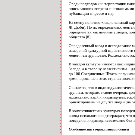
Среди подходов к интерпретации наци
описывающих встречи с незнакомыми н
публикации в прессе и г. д.
На смену понятию «национальный хара
Ж. Дюби). По их определению, ментал
определяется как наличие у.людей, пр
общества [8].
Определенный вклад в исследование м
измерений культурной вариативности с
менее, чем групповые. Коллективистск
В каждой культуре имеются как индиви
Запада, а в сторону коллективизма – д
до 100 Соединенные Штаты получили вы
доминирование в этих странах коллект
Считается, что в индивидуалистически
группам, которые, в свою очередь, до
коллективистской и индивидуалистской
ориентированы на других людей (на от
В коллективистских культурах поведен
вывод психологов подтверждает, что 
поведения индивида невозможно без п
Особенности социализации детей