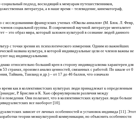
о–социальный подход, восходящий к мемуарам путешественников,
жественная литература, а в наше время – телевидение, кинематограф,
о с исследованиями французских ученых «Юколы анналов» (М. Блок. Л. Февр,
 членов социальной группы. В современной научной литературе менталитет
ет – это образ мира, который заложен культурой в сознание людей данного
льтур с точки зрения их психологического измерения. Одним из важнейших
ической названа культура, в которой индивидуальные цели ее членов важны не
лируют над индивидуальными.
 однако относительно больший крен в сторону индивидуализма характерен для
в 53 странах, произвел анализ ценностей, связанных с работой. По шкале от 0
, Тайвань, Таиланд и др.) – от 17 до 46 баллов, что означало
то время как в коллективистских культурах люди принадлежат к определенным
 Триандис, Р. Брислин и К. Хью сформулировали различия между
 и поведения. Они полагают, что в коллективистских культурах люди больше
дивидуалистских все наоборот [10].
идуалистских зависит от личных особенностей и установок индивида [11]. Этот
разработки теории межкультурной коммуникации, но объяснить особенности