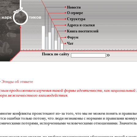
Новости
О сервере
Структура
Адреса и ссылки
Книга посетителей
Форум
Чат
Поиск по сайту
>
Этюды об этикете
есным продолжением изучения такой формы идентичности, как национальный 
форм межличностного взаимодействия.
 многие конфликты проистекают из–за того, что мы не можем понять и правиль
тся ошибки только потому, что люди незнакомы с нормами и правилами коммун
мическими потерями, испорченными человеческими отношениями. Значительна
ация может варьировать по глубине проникновения общающихся людей в конта