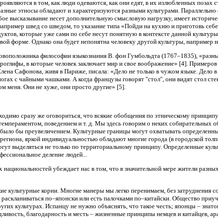
оявляются в том, как люди одеваются, как они едят, в их излюбленных позах сто
 разные этносы обладают и характеризуются разными культурами. Параллельно с
юбое высказывание несет дополнительную смысловую нагрузку, имеет историче
например швед со шведом, то указание типа «Пойди на кухню и приготовь себе
дуктов, которые уже сами по себе несут понятную в контексте данной культу
евой форме. Однако она будет непонятна человеку другой культуры, например н
воположника философии языкознания В. фон Гумбольдта (1767–1835), «разные 
иероглифы, в которые человек заключает мир и свое воображение» [4]. Примеров
на Сафонова, живя в Париже, писала: «Дело не только в чужом языке. Дело в т
огах с чайными чашками. А когда французы говорят "стол", они видят стол сте
м меня. Они не хуже, они просто другие» [5].
бходимо сразу же оговориться, что всякие обобщения по этническому принципу
темпераментом, поведением и т. д. Мы здесь говорим о неких собирательных о
 было бы преувеличением. Культурные границы могут охватывать определенные
 региона, яркой индивидуальностью обладают многие города (в городской тол
огут выделяться не только по территориальному принципу. Определенные куль
фессиональное деление людей...
 национальностей убеждает нас в том, что в значительной мере жители разных
е культурные корни. Многие манеры мы легко перенимаем, без затруднения со
 раскланиваться по–японски или есть палочками по–китайски. Общество приуч
ругих культурах. Испанцу не нужно объяснять, что такое честь; японцы – знат
ведливость, благодарность и месть – жизненные принципы немцев и китайцев, ар