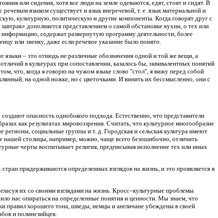
яния или сидения, хотя все люди на земле одеваются, едят, стоят и сидят. В
 речевым языком существует и язык внеречевой, т. е. язык материальной и
скую, культурную, политическую и другие компоненты. Когда говорят друг с
 завтрак» дополняется представлением о самой обстановке кухни, о тех или
ры информацию, содержат развернутую программу деятельности, более
енцу или эвенку, даже если речевое указание было понято.
языки – это отнюдь не различные обозначения одной и той же вещи, а
 отличий в культурах при сопоставлении, казалось бы, эквивалентных понятий
ом, что, когда я говорю на чужом языке слово "стол", я вижу перед собой
клянный, на одной ножке, но с цветочками. И винить их бессмысленно, они с
 создают опасность однобокого подхода. Естественно, что представители
бразах как результатах мировоззрения. Считать, что культурное многообразие
 регионы, социальные группы и т. д. Городская и сельская культура имеют
пе нашей столицы, например, можно, чаще всего безошибочно, отличить
турные черты воспитывает религия, предписывая исполнение тех или иных
 стран придерживаются определенных взглядов на жизнь, и это проявляется в
гласуя их со своими взглядами на жизнь. Кросс–культурные проблемы
ило нас опираться на определенные понятия и ценности. Мы знаем, что
оки правил хорошего тона, шведы, немцы и англичане убеждены в своей
абов и полинезийцев.