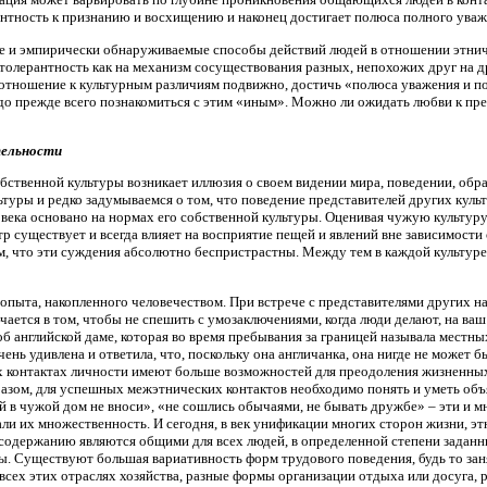
антность к признанию и восхищению и наконец достигает полюса полного уваже
 и эмпирически обнаруживаемые способы действий людей в отношении этничес
олерантность как на механизм сосуществования разных, непохожих друг на др
о отношение к культурным различиям подвижно, достичь «полюса уважения и п
о прежде всего познакомиться с этим «иным». Можно ли ожидать любви к пред
тельности
бственной культуры возникает иллюзия о своем видении мира, поведении, обра
льтуры и редко задумываемся о том, что поведение представителей других кул
века основано на нормах его собственной культуры. Оценивая чужую культуру,
 существует и всегда влияет на восприятие пещей и явлений вне зависимости
м, что эти суждения абсолютно беспристрастны. Между тем в каждой культуре 
 опыта, накопленного человечеством. При встрече с представителями других 
ается в том, чтобы не спешить с умозаключениями, когда люди делают, на ваш 
 об английской даме, которая во время пребывания за границей называла местн
чень удивлена и ответила, что, поскольку она англичанка, она нигде не может б
 контактах личности имеют больше возможностей для преодоления жизненных
разом, для успешных межэтнических контактов необходимо понять и уметь объ
й в чужой дом не вноси», «не сошлись обычаями, не бывать дружбе» – эти и 
ли их множественность. И сегодня, в век унификации многих сторон жизни, э
 содержанию являются общими для всех людей, в определенной степени задан
ны. Существуют большая вариативность форм трудового поведения, будь то за
всех этих отраслях хозяйства, разные формы организации отдыха или досуга, 