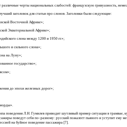
 различные черты национальных слабостей: французскую гривуазность, немецк
лучший заголовок для статьи про слонов. Заголовки были следующие:
танской Восточной Африке»;
зской Экваториальной Африке»;
дийского слона между 1200 и 1950 гг.»;
ьшого и сильного слона»;
лона на Луну»;
ованное государство»;
ясом»;
жения до эпохи железных дорог»;
;
фиорды».
ипа поведения Л.Н. Гумилев приводит шутливый пример ситуации в трамвае, к
жиры поведут себя по–разному: русский пожалеет пьяного и уступит ему мест
ессией на буйное поведение пассажира [7].