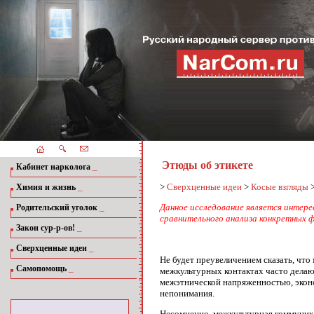
Этюды об этикете
_
Кабинет нарколога
_
>
Сверхценные идеи
>
Косые взгляды
Химия и жизнь
_
Данное исследование является интер
Родительский уголок
сравнительного анализа конкретных 
_
Закон сур-р-ов!
_
Сверхценные идеи
Не будет преувеличением сказать, что
_
Самопомощь
межкультурных контактах часто делаю
межэтнической напряженностью, эконо
непонимания.
Несомненно, межкультурная коммуник