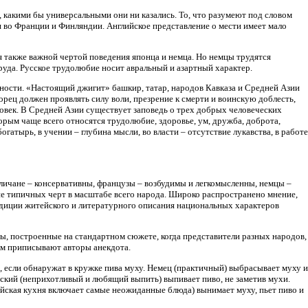
, какими бы универсальными они ни казались. То, что разумеют под словом
я во Франции и Финляндии. Английское представление о мести имеет мало
 также важной чертой поведения японца и немца. Но немцы трудятся
руда. Русское трудолюбие носит авральный и азартный характер.
чности. «Настоящий джигит» башкир, татар, народов Кавказа и Средней Азии
горец должен проявлять силу воли, презрение к смерти и воинскую доблесть,
овек. В Средней Азии существует заповедь о трех добрых человеческих
орым чаще всего относятся трудолюбие, здоровье, ум, дружба, доброта,
огатырь, в учении – глубина мысли, во власти – отсутствие лукавства, в работе
личане – консервативны, французы – возбудимы и легкомысленны, немцы –
ие типичных черт в масштабе всего народа. Широко распространено мнение,
адиции житейского и литературного описания национальных характеров
, построенные на стандартном сюжете, когда представители разных народов,
 им приписывают авторы анекдота.
 если обнаружат в кружке пива муху. Немец (практичный) выбрасывает муху и
усский (неприхотливый и любящий выпить) выпивает пиво, не заметив мухи.
айская кухня включает самые неожиданные блюда) вынимает муху, пьет пиво и