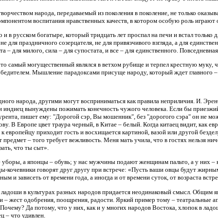
ворчеством народа, передаваемый из поколения в поколение, не только оказ
омпонентом воспитания нравственных качеств, в котором особую роль играют 
о и в русском богатыре, который тридцать лет проспал на печи и встал только 
не для праздничного созерцателя, не для привязчивого взгляда, а для единстве
а – для милого, сила – для супостата, и все – для единственного. Повседневна
что самый могущественный являлся в ветхом рубище и терпел крестную муку, ч
бедителем. Мышление парадоксами присуще народу, который ждет главного – от
ного народа, другими могут восприниматься как правила неприличия. И. Эрен
ли индиец вынуждены пожимать конечность чужого человека. Если бы приезжий 
ента, пишет ему: "Дорогой сэр, Вы мошенник", без "дорогого сэра" он не мож
лову. В Европе цвет траура черный, в Китае – белый. Когда китаец видит, как е
к европейцу приходит гость и восхищается картиной, вазой или другой бездел
т предмет – того требует вежливость. Меня мать учила, что в гостях нельзя нич
ать, что ты сыт».
 уборы, а японцы – обувь; у нас мужчины подают женщинам пальто, а у них –
ды-кочевники говорят друг другу при встрече: «Пусть ваши овцы будут жирным
ным и зависеть от времени года, а иногда и от времени суток, от возраста вс
 ладоши в культурах разных народов придается неодинаковый смысл. Общим яв
и – жест одобрения, поощрения, радости. Яркий пример тому
–
театральные а
р. Почему? Да потому, что у них, как и у многих народов Востока, хлопок в л
ец – что удивлен.