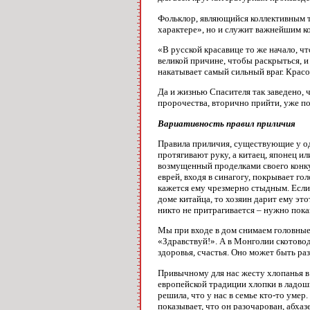
Фольклор, являющийся коллективным т
характере», но и служит важнейшим к
«В русской красавице то же начало, чт
великой причине, чтобы раскрыться, и 
накатывает самый сильный враг. Красот
Да и жизнью Спасителя так заведено, 
пророчества, вторично прийти, уже по
Вариативность правил приличия
Правила приличия, существующие у од
протягивают руку, а китаец, японец и
возмущенный проделками своего конкур
еврей, входя в синагогу, покрывает го
кажется ему чрезмерно стыдным. Если 
доме китайца, то хозяин дарит ему это
никто не притрагивается – нужно показ
Мы при входе в дом снимаем головные
«Здравствуй!». А в Монголии скотово
здоровья, счастья. Оно может быть раз
Привычному для нас жесту хлопанья в
европейской традиции хлопки в ладош
решила, что у нас в семье кто-то уме
показывает, что он разочарован, абхаз