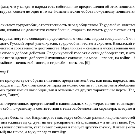
 факт, что у каждого народа есть собственные представления об этих понятиях
льтурах, совсем не одно и то же. Романтическая любовь по–разному понимаетс
читают трудолюбие, ответственность перед обществом. Трудолюбие является
но, японцы же делают это самозабвенно, стараясь получать удовольствие от т
турам, могут не совпадать представления о том, каков идеал совершенной ли
дца». Русский герой умен, красив, трудолюбив, честен и скромен. Кавказский 
увством собственного достоинства. Идеал нивха – смелый и мужественный чел
 слове и добром действии. Среди чувашей говорят о семи добродетелях, к кот
е всего «девять доблестей мужчины»: согласие, на море – пловец, на войне – б
ужбине – непоколебимость, в стрельбе – меткость [6].
ктер?
ме присутствуют образы типичных представителей тех или иных народов: анг
горды и т. д. Хотя, казалось бы, вряд ли можно считать правомерным обобщен
ких групп имеют как общие, так и отличные от других характерные черты. Тр
аст, Тацит).
я стереотипных представлений о национальных характерах являются анекдоты
ут себя по–разному, в соответствии с теми особенностями характера, которые
ить бесконечно. Например, вот как ведут себя люди разных национальностей,
 вытаскивает муху, дует на нее, расправляет ей крылышки – и не пьет пиво. Р
) зовет официанта, устраивает скандал и требует другую кружку. Китаец (кит
ый) пьет пиво, а муху продает китайцу.