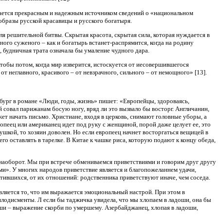
ывается прекрасным и надежным источником сведений о «национальном
образы русской красавицы и русского богатыря.
для решительной битвы. Скрытая красота, скрытая сила, которая нуждается в
нного суженого – как и богатырь встанет-распрямится, когда на родину
я, будничная трата означала бы умаление чудного дара.
тобы потом, когда мир изверится, истоскуется от иесовершившегося
 неглавного, красивого – от невзрачного, сильного – от немощного» [13].
бург в романе «Люди, годы, жизнь» пишет: «Европейцы, здороваясь,
совал парижанам босую ногу, вряд ли это вызвало бы восторг. Англичанин,
ет начать письмо. Христиане, входя в церковь, снимают головные уборы, а
вропеец или американец идет под руку с женщиной, порой даже целует ее, это
ушкой, то хозяин доволен. Но если европеец начнет восторгаться вещицей в
его оставлять в тарелке. В Китае к чашке риса, которую подают к концу обеда,
 наоборот. Мы при встрече обмениваемся приветствиями и говорим друг другу
и». У многих народов приветствие является и благопожеланнем удачи,
третившихся, от их отношений: родственника приветствуют иначе, чем соседа.
ляется то, что им выражается эмоциональный настрой. При этом в
плодисменты. Л если бы таджичка увидела, что мы хлопаем в ладоши, она бы
адоши – выражение скорби по умершему. Азербайджанец, хлопая в ладоши,