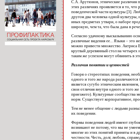
С.А. Арутюнов, этнические различия пр
этих различиях проявляется и то, что
поведенческой части культуры [3]. Л
другом два человека одной культуры, 
иных предметах утвари, о наборе про
широкую, чем та, что была дана в реч
Согласно удачному высказыванию осно
различные видения ее... Языки – это 
можно привести множество. Актриса Еле
круглый деревянный стол на четырех н
таким же успехом могут обвинить в это
Различия понятии и ценностей
Говоря о стереотипах поведения, нео
одного и того же народа различаются 
является сугубо этническим явлением,
свои отличия внутри одного и того же
приезжего). Культурные сообщества м
норм. Существует корпоративное, про
Тем не менее общение с людьми разных
их поведении.
Формы поведения людей имеют глубоки
возникают не потому, что мы не умеем
многие из этих понятий приняты и в д
честности. Честь, долг, любовь, спра