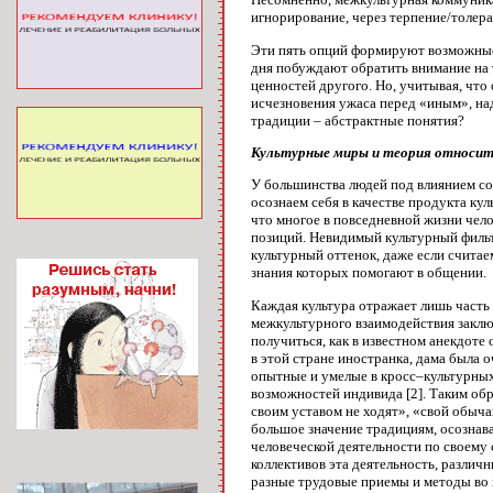
игнорирование, через терпение/толер
Эти пять опций формируют возможные
дня побуждают обратить внимание на т
ценностей другого. Но, учитывая, чт
исчезновения ужаса перед «иным», над
традиции – абстрактные понятия?
Культурные миры и теория относи
У большинства людей под влиянием со
осознаем себя в качестве продукта ку
что многое в повседневной жизни чело
позиций. Невидимый культурный фильтр
культурный оттенок, даже если считае
знания которых помогают в общении.
Каждая культура отражает лишь часть
межкультурного взаимодействия заключ
получиться, как в известном анекдоте
в этой стране иностранка, дама была о
опытные и умелые в кросс–культурных
возможностей индивида [2]. Таким об
своим уставом не ходят», «свой обыча
большое значение традициям, осознава
человеческой деятельности по своему
коллективов эта деятельность, различ
разные трудовые приемы и методы во 