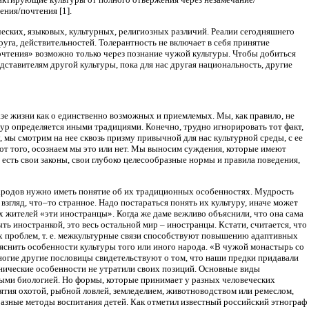
ния/почтения [1].
ких, языковых, культурных, религиозных различий. Реалии сегодняшнего
уга, действительностей. Толерантность не включает в себя принятие
очтения» возможно только через познание чужой культуры. Чтобы добиться
ставителям другой культуры, пока для нас другая национальность, другие
зе жизни как о единственно возможных и приемлемых. Мы, как правило, не
ьтур определяется иными традициями. Конечно, трудно игнорировать тот факт,
 мы смотрим на нее сквозь призму привычной для нас культурной среды, с ее
 от того, осознаем мы это или нет. Мы выносим суждения, которые имеют
есть свои законы, свои глубоко целесообразные нормы и правила поведения,
народов нужно иметь понятие об их традиционных особенностях. Мудрость
взгляд, что–то странное. Надо постараться понять их культуру, иначе может
ых жителей «эти иностранцы». Когда же даме вежливо объяснили, что она сама
ыть иностранкой, это весь остальной мир – иностранцы. Кстати, считается, что
 проблем, т. е. межкультурные связи способствуют повышению адаптивных
яснить особенности культуры того или иного народа. «В чужой монастырь со
многие другие пословицы свидетельствуют о том, что наши предки придавали
тнические особенности не утратили своих позиций. Основные виды
ными биологией. Но формы, которые принимает у разных человеческих
нятия охотой, рыбной ловлей, земледелием, животноводством или ремеслом,
разные методы воспитания детей. Как отметил известный российский этнограф