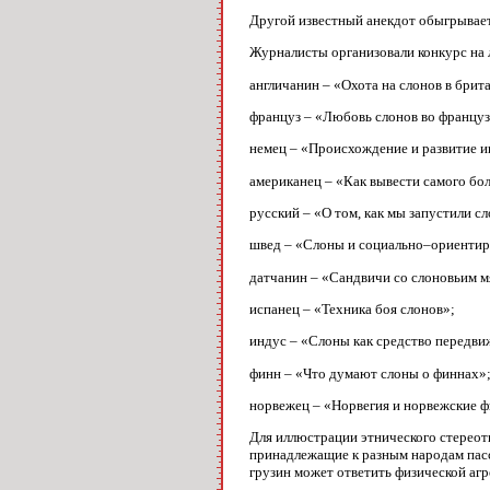
Другой известный анекдот обыгрывает
Журналисты организовали конкурс на 
англичанин – «Охота на слонов в бри
француз – «Любовь слонов во францу
немец – «Происхождение и развитие ин
американец – «Как вывести самого бол
русский – «О том, как мы запустили с
швед – «Слоны и социально–ориентир
датчанин – «Сандвичи со слоновьим м
испанец – «Техника боя слонов»;
индус – «Слоны как средство передви
финн – «Что думают слоны о финнах»
норвежец – «Норвегия и норвежские 
Для иллюстрации этнического стереот
принадлежащие к разным народам пасса
грузин может ответить физической агр