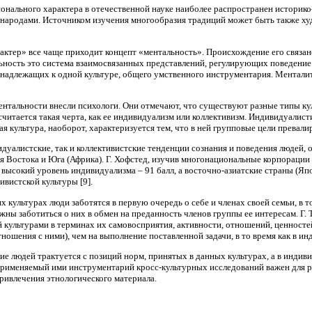
онального характера в отечественной науке наиболее распространен историк
ародами. Источником изучения многообразия традиций может быть также худо
ктер» все чаще приходит концепт «ментальность». Происхождение его связан
ьность это система взаимосвязанных представлений, регулирующих поведение
инадлежащих к одной культуре, общего умственного инструментария. Менталит
ентальности внесли психологи. Они отмечают, что существуют разные типы ку
читается такая черта, как ее индивидуализм или коллективизм. Индивидуалист
ая культура, наоборот, характеризуется тем, что в ней групповые цели прева
дуалистские, так и коллективистские тенденции сознания и поведения людей,
ля Востока и Юга (Африка). Г. Хофстед, изучив многонациональные корпорации 
сокий уровень индивидуализма – 91 балл, а восточно-азиатские страны (Япония
ивистской культуры [9].
х культурах люди заботятся в первую очередь о себе и членах своей семьи, в 
лжны заботиться о них в обмен на преданность членов группы ее интересам. Г.
 культурами в терминах их самовосприятия, активности, отношений, ценностей
ношения с ними), чем на выполнение поставленной задачи, в то время как в ин
ие людей трактуется с позиций норм, принятых в данных культурах, а в индив
применяемый ими инструментарий кросс-культурных исследований важен для 
ривлечения этнологического материала.