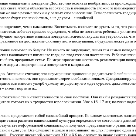
 наше мышление и поведение. Достаточно осознать необратимость происходяще
астях света, чтобы объяснить вероятность и очевидность сложного взаимодейс
так же как в разные эпохи и у разных слоев населения. Если сравнивать трад
люсе будет японский стиль, а на другом – английский.
оощрениям, чем к наказаниям. Воспитывать означает не ругать за то, что уже
питатель избегает прямого осуждения, чтобы не поставить ребенка в унизите
 обучают конкретным навыкам поведения, всячески внушая им уверенность, что
аправленное па достижение сиюминутного послушания, в будущем может дать о
Японии неимоверно балуют. Им ничего не запрещают, лишая тем самым поводов
чения начинаются в школьные годы, но вводятся они постепенно. Ребенок начин
г и быть преданным семье. По мере взросления жесткость регламентации повед
угим людям эгоцентричным поведением и капризами.
в. Англичане считают, что неумеренное проявление родительской любви и неж
кость и нежность они проявляют скорее к собакам и кошкам. Дисциплинирующе
дшего или наносит ущерб чужому имуществу, его ждет суровое, даже жестокое н
 – значит портить их.
остоятельности и ответственности за свои поступки. Они как бы рождаются взр
ители готовят их к трудностям взрослой жизни. Уже в 16–17 лет, получив води
оление представляет собой сложнейший процесс. По словам московских лингвис
щие этапы развития национальной культуры определяют ее состояние в данный 
 результате неформальной социализации получают представление о развитии с
овной культуры. Все слушают в школе и запоминают на слух примерно одни и те
ний... Русских писателей-классиков XIX и XX вв. следует по праву считать на