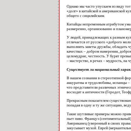
Однако мы часто упускаем из виду тот
«долг» в китайской и американской ку
общего с сицилийским.
Китайцы непременным атрибутом ума с
размеренно, организованно и планомер
У людей, принадлежащих к разным куль
отличается от русского «доброго моло
выполнять заветы дружбы, обладать ч
качествах – добром намерении, добром
целомудрие, честность. У бурят превыш
– мастерство, в речах – мудрость, на ч
Существует ли национальный хара
В нашем сознании в стереотипной фор
аккуратны и трудолюбивы, испанцы – 
что представители различных этничес
восходят к античности (Геродот, Теофр
Прекрасным показателем существовани
попадая в одну и ту же ситуацию, вед
Такие шутливые примеры можно привод
пьет пиво. Француз (сентиментальный)
Американец (уверенный в своих правах
закусывает мухой. Еврей (меркантильн