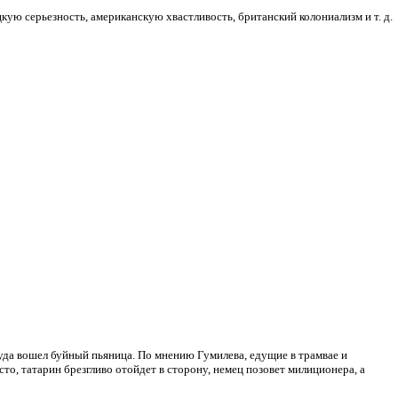
ую серьезность, американскую хвастливость, британский колониализм и т. д.
уда вошел буйный пьяница. По мнению Гумилева, едущие в трамвае и
о, татарин брезгливо отойдет в сторону, немец позовет милиционера, а