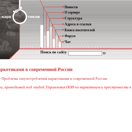
Новости
О сервере
Структура
Адреса и ссылки
Книга посетителей
Форум
Чат
Поиск по сайту
аркотиками в современной России
>
Проблема злоупотребления наркотиками в современной России
и, проводимой под эгидой Управления ООН по наркотикам и преступности в