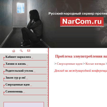
Проблема злоупотребления н
_
Кабинет нарколога
_
>
Сверхценные идеи
>
Косые взгляды
Химия и жизнь
_
Доклад на международной конференци
Родительский уголок
_
Закон сур-р-ов!
_
Сверхценные идеи
_
Самопомощь