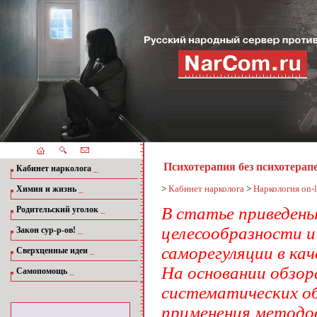
Психотерапия без психотерап
_
Кабинет нарколога
_
>
Кабинет нарколога
>
Наркология on-l
Химия и жизнь
_
В статье приведен
Родительский уголок
целесообразности 
_
Закон сур-р-ов!
саморегуляции в кач
_
Сверхценные идеи
На основании обзор
_
Самопомощь
систематических о
применения методо