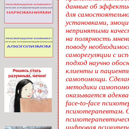
данные об эффектив
для самостоятельно
установками, эмоци
непринятыми качест
на полярность мнен
поводу необходимос
саморегуляции с ис
подход научно обос
клиенты и пациенты
самопомощи. Сделан
методики самопомощ
оказывается адеква
face-to-face психо
психотерапевтам. 
психотерапевтическ
цифровая психотера