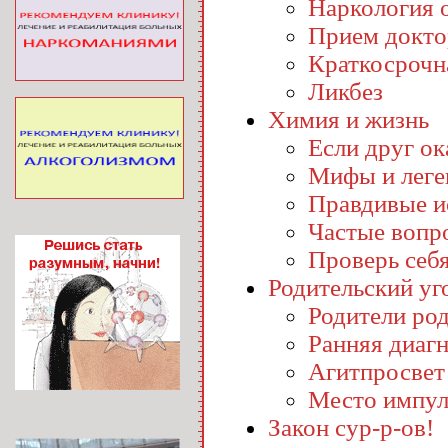
Наркология o
Прием докто
Краткосрочн
Ликбез
Химия и жизнь
Если друг ока
Мифы и лег
Правдивые и
Частые вопр
Проверь себ
Родительский уг
Родители ро
Ранняя диаг
Агитпросвет
Место импул
Закон сур-р-ов!