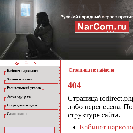
Страница не найдена
_
Кабинет нарколога
_
Химия и жизнь
404
_
Родительский уголок
_
Страница redirect.p
Закон сур-р-ов!
либо перенесена. П
_
Сверхценные идеи
структуре сайта.
_
Самопомощь
Кабинет нарколо