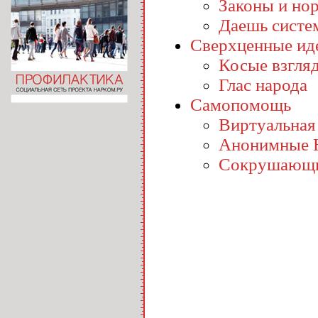
Законы и но
Даешь систе
Сверхценные ид
Косые взгля
Глас народа
Самопомощь
Виртуальная
Анонимные 
Сокрушающи