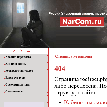
Страница не найдена
_
Кабинет нарколога
_
Химия и жизнь
404
_
Родительский уголок
_
Страница redirect.p
Закон сур-р-ов!
либо перенесена. П
_
Сверхценные идеи
структуре сайта.
_
Самопомощь
Кабинет нарколо