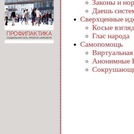
Законы и но
Даешь систе
Сверхценные ид
Косые взгля
Глас народа
Самопомощь
Виртуальная
Анонимные 
Сокрушающи