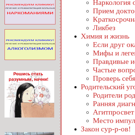
Наркология o
Прием докто
Краткосрочн
Ликбез
Химия и жизнь
Если друг ока
Мифы и лег
Правдивые и
Частые вопр
Проверь себ
Родительский уг
Родители ро
Ранняя диаг
Агитпросвет
Место импул
Закон сур-р-ов!