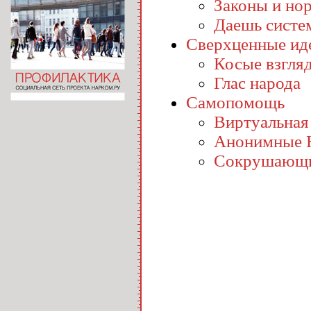
Законы и но
Даешь систе
Сверхценные ид
Косые взгля
Глас народа
Самопомощь
Виртуальная
Анонимные 
Сокрушающи