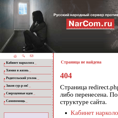
Страница не найдена
_
Кабинет нарколога
_
Химия и жизнь
404
_
Родительский уголок
_
Страница redirect.p
Закон сур-р-ов!
либо перенесена. П
_
Сверхценные идеи
структуре сайта.
_
Самопомощь
Кабинет нарколо