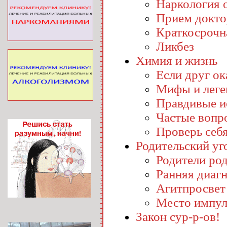
Наркология o
Прием докто
Краткосрочн
Ликбез
Химия и жизнь
Если друг ока
Мифы и лег
Правдивые и
Частые вопр
Проверь себ
Родительский уг
Родители ро
Ранняя диаг
Агитпросвет
Место импул
Закон сур-р-ов!