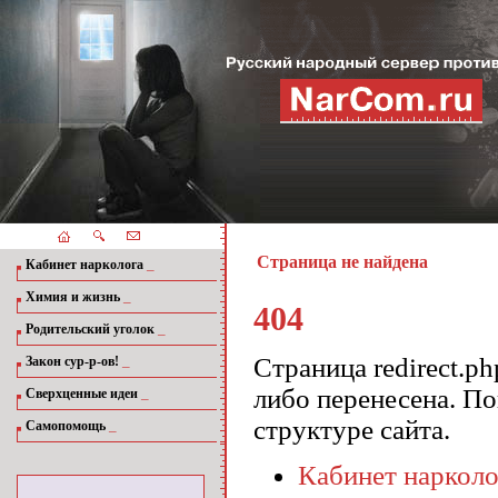
Страница не найдена
_
Кабинет нарколога
_
Химия и жизнь
404
_
Родительский уголок
_
Страница redirect.p
Закон сур-р-ов!
либо перенесена. П
_
Сверхценные идеи
структуре сайта.
_
Самопомощь
Кабинет нарколо