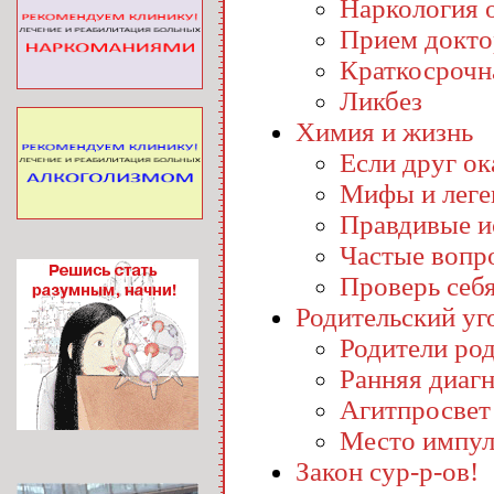
Наркология o
Прием докто
Краткосрочн
Ликбез
Химия и жизнь
Если друг ока
Мифы и лег
Правдивые и
Частые вопр
Проверь себ
Родительский уг
Родители ро
Ранняя диаг
Агитпросвет
Место импул
Закон сур-р-ов!