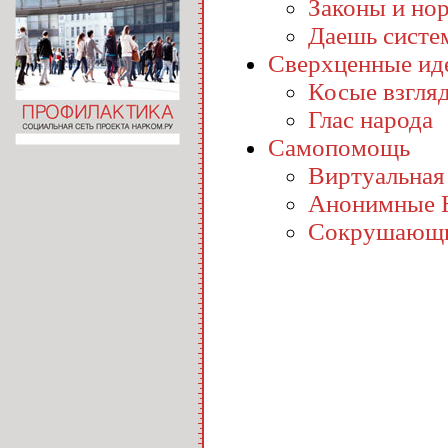
Законы и но
Даешь систе
Сверхценные ид
Косые взгля
Глас народа
Самопомощь
Виртуальная
Анонимные 
Сокрушающи