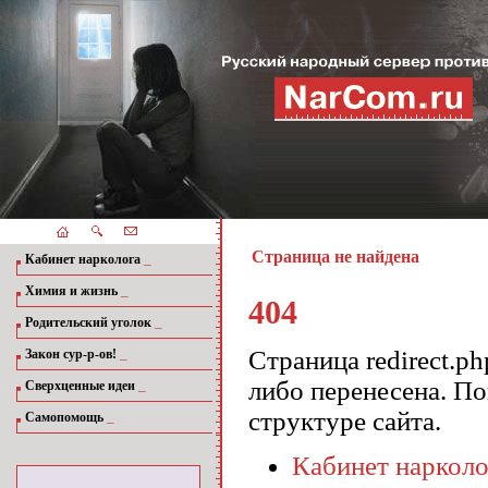
Страница не найдена
_
Кабинет нарколога
_
Химия и жизнь
404
_
Родительский уголок
_
Страница redirect.p
Закон сур-р-ов!
либо перенесена. П
_
Сверхценные идеи
структуре сайта.
_
Самопомощь
Кабинет нарколо