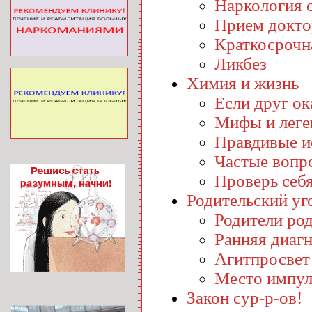
Наркология o
Прием докто
Краткосрочн
Ликбез
Химия и жизнь
Если друг ока
Мифы и лег
Правдивые и
Частые вопр
Проверь себ
Родительский уг
Родители ро
Ранняя диаг
Агитпросвет
Место импул
Закон сур-р-ов!