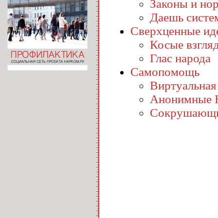
Законы и но
Даешь систе
Сверхценные ид
Косые взгля
Глас народа
Самопомощь
Виртуальная
Анонимные 
Сокрушающи