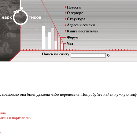
Новости
О сервере
Структура
Адреса и ссылки
Книга посетителей
Форум
Чат
Поиск по сайту
на, возможно она была удалена либо перенесена. Попробуйте найти нужную ин
ина
апия в наркологии
..