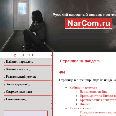
Страница не найдена
_
Кабинет нарколога
_
Химия и жизнь
404
_
Родительский уголок
Страница redirect.php?http: не найде
_
Закон сур-р-ов!
Кабинет нарколога
_
Наркология on-line
Сверхценные идеи
Прием доктора Пилюльк
_
Самопомощь
Краткосрочная психотер
Ликбез
Химия и жизнь
Если друг оказался вдруг.