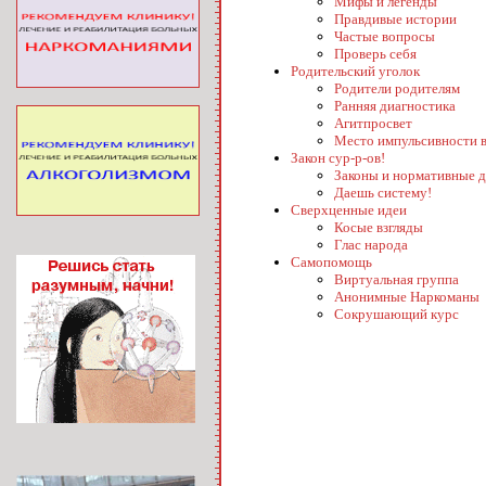
Мифы и легенды
Правдивые истории
Частые вопросы
Проверь себя
Родительский уголок
Родители родителям
Ранняя диагностика
Агитпросвет
Место импульсивности в
Закон сур-р-ов!
Законы и нормативные 
Даешь систему!
Сверхценные идеи
Косые взгляды
Глас народа
Самопомощь
Виртуальная группа
Анонимные Наркоманы
Сокрушающий курс