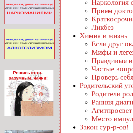
Наркология o
Прием докто
Краткосрочн
Ликбез
Химия и жизнь
Если друг ока
Мифы и лег
Правдивые и
Частые вопр
Проверь себ
Родительский уг
Родители ро
Ранняя диаг
Агитпросвет
Место импул
Закон сур-р-ов!