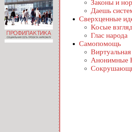
Законы и но
Даешь систе
Сверхценные ид
Косые взгля
Глас народа
Самопомощь
Виртуальная
Анонимные 
Сокрушающи