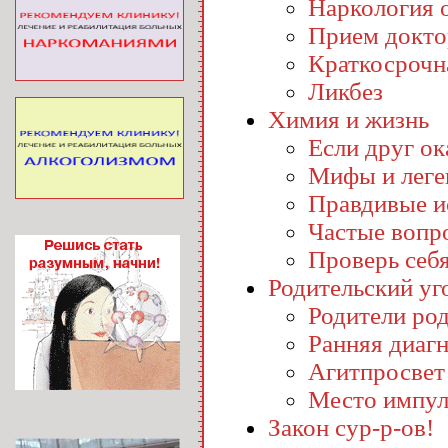
Наркология o
Прием докто
Краткосрочн
Ликбез
Химия и жизнь
Если друг ока
Мифы и лег
Правдивые и
Частые вопр
Проверь себ
Родительский уг
Родители ро
Ранняя диаг
Агитпросвет
Место импул
Закон сур-р-ов!