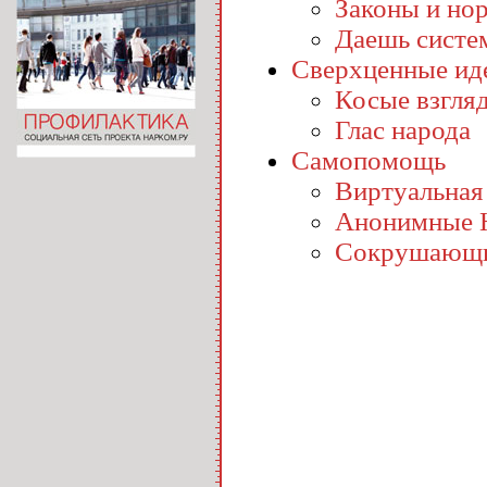
Законы и но
Даешь систе
Сверхценные ид
Косые взгля
Глас народа
Самопомощь
Виртуальная
Анонимные 
Сокрушающи