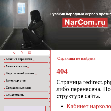
Страница не найдена
_
Кабинет нарколога
_
Химия и жизнь
404
_
Родительский уголок
_
Страница redirect.p
Закон сур-р-ов!
либо перенесена. П
_
Сверхценные идеи
структуре сайта.
_
Самопомощь
Кабинет нарколо