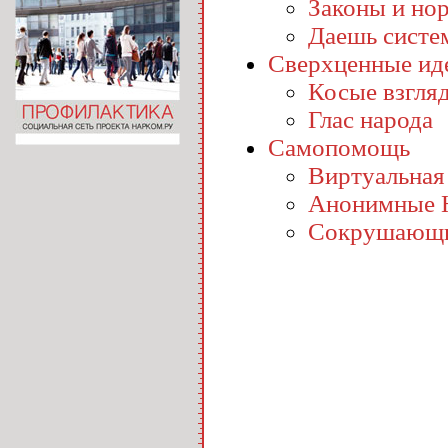
Законы и но
Даешь систе
Сверхценные ид
Косые взгля
Глас народа
Самопомощь
Виртуальная
Анонимные 
Сокрушающи