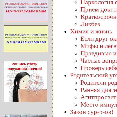
Наркология o
Прием докто
Краткосрочн
Ликбез
Химия и жизнь
Если друг ока
Мифы и лег
Правдивые и
Частые вопр
Проверь себ
Родительский уг
Родители ро
Ранняя диаг
Агитпросвет
Место импул
Закон сур-р-ов!