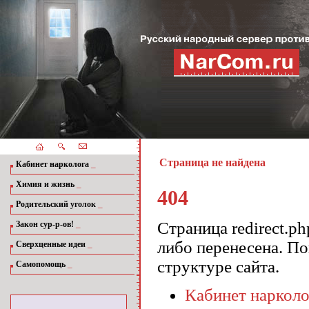
Страница не найдена
_
Кабинет нарколога
_
Химия и жизнь
404
_
Родительский уголок
_
Страница redirect.p
Закон сур-р-ов!
либо перенесена. П
_
Сверхценные идеи
структуре сайта.
_
Самопомощь
Кабинет нарколо