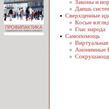
Законы и но
Даешь систе
Сверхценные ид
Косые взгля
Глас народа
Самопомощь
Виртуальная
Анонимные 
Сокрушающи