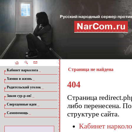
Страница не найдена
_
Кабинет нарколога
_
Химия и жизнь
404
_
Родительский уголок
_
Страница redirect.p
Закон сур-р-ов!
либо перенесена. П
_
Сверхценные идеи
структуре сайта.
_
Самопомощь
Кабинет нарколо