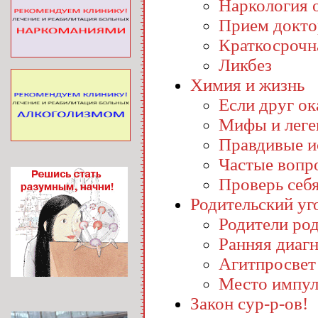
Наркология o
Прием докто
Краткосрочн
Ликбез
Химия и жизнь
Если друг ока
Мифы и лег
Правдивые и
Частые вопр
Проверь себ
Родительский уг
Родители ро
Ранняя диаг
Агитпросвет
Место импул
Закон сур-р-ов!