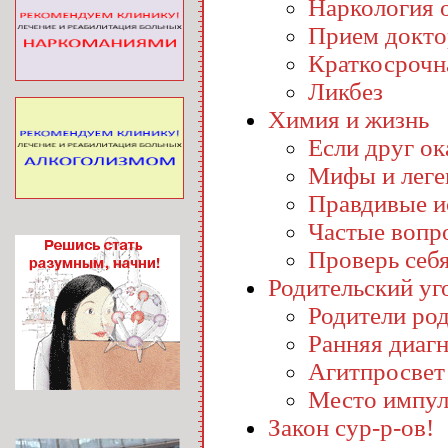
Наркология o
Прием докто
Краткосрочн
Ликбез
Химия и жизнь
Если друг ока
Мифы и лег
Правдивые и
Частые вопр
Проверь себ
Родительский уг
Родители ро
Ранняя диаг
Агитпросвет
Место импул
Закон сур-р-ов!