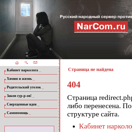
Страница не найдена
_
Кабинет нарколога
_
Химия и жизнь
404
_
Родительский уголок
_
Страница redirect.p
Закон сур-р-ов!
либо перенесена. П
_
Сверхценные идеи
структуре сайта.
_
Самопомощь
Кабинет нарколо