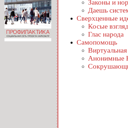
Законы и но
Даешь систе
Сверхценные ид
Косые взгля
Глас народа
Самопомощь
Виртуальная
Анонимные 
Сокрушающи