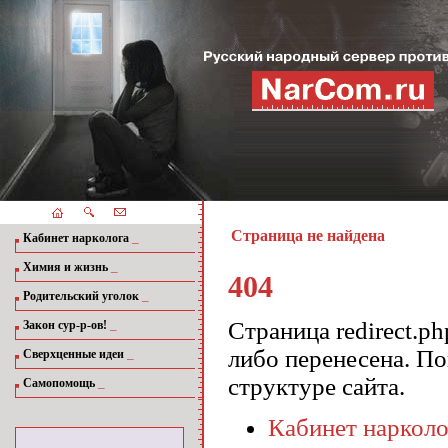
Страница не найдена
_
Кабинет нарколога
_
Химия и жизнь
404
_
Родительский уголок
_
Страница redirect.p
Закон сур-р-ов!
либо перенесена. П
_
Сверхценные идеи
структуре сайта.
_
Самопомощь
Кабинет нарколо