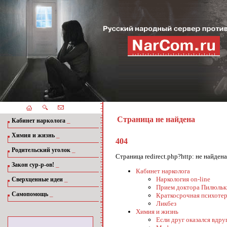
Страница не найдена
_
Кабинет нарколога
_
Химия и жизнь
404
_
Родительский уголок
Страница redirect.php?http: не найде
_
Закон сур-р-ов!
Кабинет нарколога
_
Наркология on-line
Сверхценные идеи
Прием доктора Пилюльк
_
Самопомощь
Краткосрочная психотер
Ликбез
Химия и жизнь
Если друг оказался вдруг.