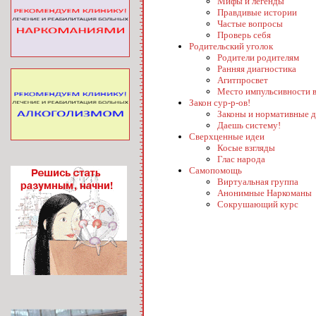
Мифы и легенды
Правдивые истории
Частые вопросы
Проверь себя
Родительский уголок
Родители родителям
Ранняя диагностика
Агитпросвет
Место импульсивности в
Закон сур-р-ов!
Законы и нормативные 
Даешь систему!
Сверхценные идеи
Косые взгляды
Глас народа
Самопомощь
Виртуальная группа
Анонимные Наркоманы
Сокрушающий курс