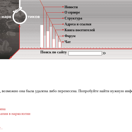
Новости
О сервере
Структура
Адреса и ссылки
Книга посетителей
Форум
Чат
Поиск по сайту
на, возможно она была удалена либо перенесена. Попробуйте найти нужную ин
ина
апия в наркологии
..