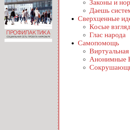
Законы и но
Даешь систе
Сверхценные ид
Косые взгля
Глас народа
Самопомощь
Виртуальная
Анонимные 
Сокрушающи