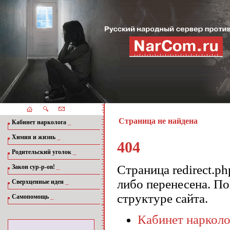
Страница не найдена
_
Кабинет нарколога
_
Химия и жизнь
404
_
Родительский уголок
_
Страница redirect.p
Закон сур-р-ов!
либо перенесена. П
_
Сверхценные идеи
структуре сайта.
_
Самопомощь
Кабинет нарколо