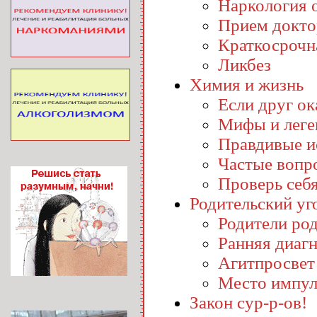
Наркология o
Прием докто
Краткосрочн
Ликбез
Химия и жизнь
Если друг ока
Мифы и лег
Правдивые и
Частые вопр
Проверь себ
Родительский уг
Родители ро
Ранняя диаг
Агитпросвет
Место импул
Закон сур-р-ов!