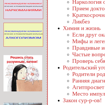
Наркология o
Прием докто
Краткосрочн
Ликбез
Химия и жизнь
Если друг ока
Мифы и лег
Правдивые и
Частые вопр
Проверь себ
Родительский уг
Родители ро
Ранняя диаг
Агитпросвет
Место импул
Закон сур-р-ов!