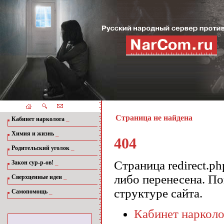
Страница не найдена
_
Кабинет нарколога
_
Химия и жизнь
404
_
Родительский уголок
_
Страница redirect.p
Закон сур-р-ов!
либо перенесена. П
_
Сверхценные идеи
структуре сайта.
_
Самопомощь
Кабинет нарколо