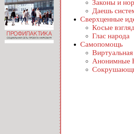
Законы и но
Даешь систе
Сверхценные ид
Косые взгля
Глас народа
Самопомощь
Виртуальная
Анонимные 
Сокрушающи