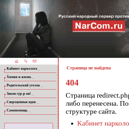
Страница не найдена
_
Кабинет нарколога
_
Химия и жизнь
404
_
Родительский уголок
_
Страница redirect.p
Закон сур-р-ов!
либо перенесена. П
_
Сверхценные идеи
структуре сайта.
_
Самопомощь
Кабинет нарколо