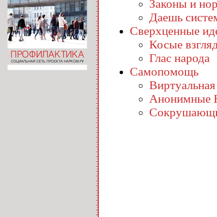
Законы и но
Даешь систе
Сверхценные ид
Косые взгля
Глас народа
Самопомощь
Виртуальная
Анонимные 
Сокрушающи