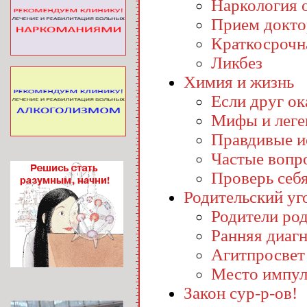
Наркология o
Прием докто
Краткосрочн
Ликбез
Химия и жизнь
Если друг ока
Мифы и лег
Правдивые и
Частые вопр
Проверь себ
Родительский уг
Родители ро
Ранняя диаг
Агитпросвет
Место импул
Закон сур-р-ов!