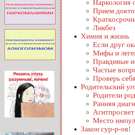
Наркология o
Прием докто
Краткосрочн
Ликбез
Химия и жизнь
Если друг ока
Мифы и лег
Правдивые и
Частые вопр
Проверь себ
Родительский уг
Родители ро
Ранняя диаг
Агитпросвет
Место импул
Закон сур-р-ов!