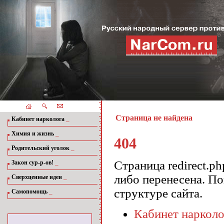
Страница не найдена
_
Кабинет нарколога
_
Химия и жизнь
404
_
Родительский уголок
_
Страница redirect.p
Закон сур-р-ов!
либо перенесена. П
_
Сверхценные идеи
структуре сайта.
_
Самопомощь
Кабинет нарколо