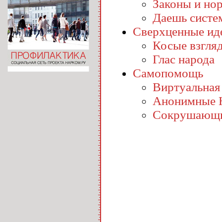
Законы и но
Даешь систе
Сверхценные ид
Косые взгля
Глас народа
Самопомощь
Виртуальная
Анонимные 
Сокрушающи