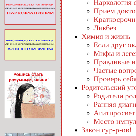
Наркология o
Прием докто
Краткосрочн
Ликбез
Химия и жизнь
Если друг ока
Мифы и лег
Правдивые и
Частые вопр
Проверь себ
Родительский уг
Родители ро
Ранняя диаг
Агитпросвет
Место импул
Закон сур-р-ов!