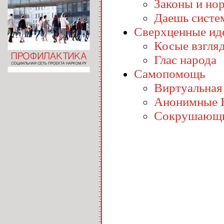
Законы и но
Даешь систе
Сверхценные ид
Косые взгля
Глас народа
Самопомощь
Виртуальная
Анонимные 
Сокрушающи