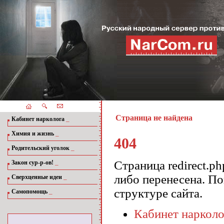
Страница не найдена
_
Кабинет нарколога
_
Химия и жизнь
404
_
Родительский уголок
_
Страница redirect.p
Закон сур-р-ов!
либо перенесена. П
_
Сверхценные идеи
структуре сайта.
_
Самопомощь
Кабинет нарколо