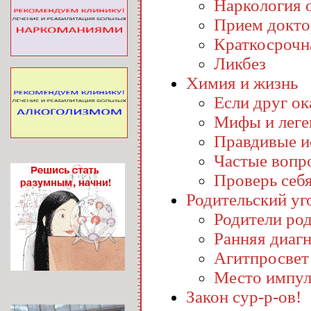
Наркология o
Прием докто
Краткосрочн
Ликбез
Химия и жизнь
Если друг ока
Мифы и лег
Правдивые и
Частые вопр
Проверь себ
Родительский уг
Родители ро
Ранняя диаг
Агитпросвет
Место импул
Закон сур-р-ов!