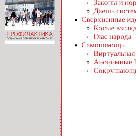
Законы и но
Даешь систе
Сверхценные ид
Косые взгля
Глас народа
Самопомощь
Виртуальная
Анонимные 
Сокрушающи