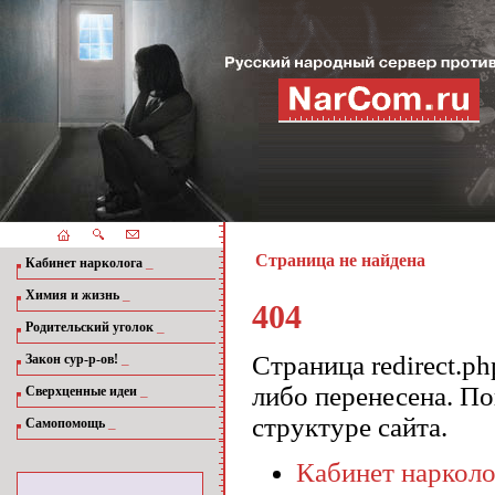
Страница не найдена
_
Кабинет нарколога
_
Химия и жизнь
404
_
Родительский уголок
_
Страница redirect.p
Закон сур-р-ов!
либо перенесена. П
_
Сверхценные идеи
структуре сайта.
_
Самопомощь
Кабинет нарколо