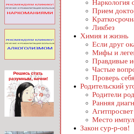
Наркология o
Прием докто
Краткосрочн
Ликбез
Химия и жизнь
Если друг ока
Мифы и лег
Правдивые и
Частые вопр
Проверь себ
Родительский уг
Родители ро
Ранняя диаг
Агитпросвет
Место импул
Закон сур-р-ов!