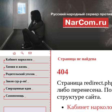
Страница не найдена
_
Кабинет нарколога
_
Химия и жизнь
404
_
Родительский уголок
_
Страница redirect.p
Закон сур-р-ов!
либо перенесена. П
_
Сверхценные идеи
структуре сайта.
_
Самопомощь
Кабинет нарколо