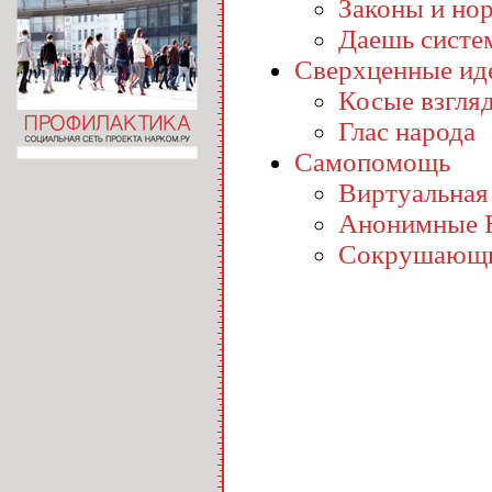
Законы и но
Даешь систе
Сверхценные ид
Косые взгля
Глас народа
Самопомощь
Виртуальная
Анонимные 
Сокрушающи