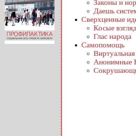
Законы и но
Даешь систе
Сверхценные ид
Косые взгля
Глас народа
Самопомощь
Виртуальная
Анонимные 
Сокрушающи