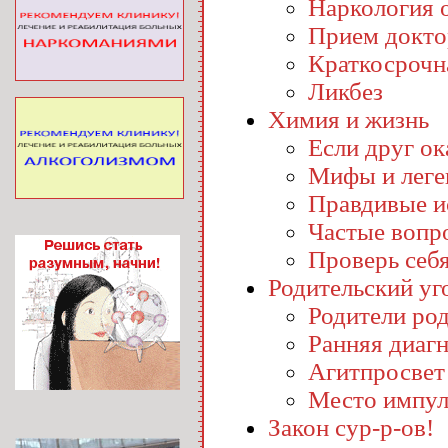
Наркология o
Прием докто
Краткосрочн
Ликбез
Химия и жизнь
Если друг ока
Мифы и лег
Правдивые и
Частые вопр
Проверь себ
Родительский уг
Родители ро
Ранняя диаг
Агитпросвет
Место импул
Закон сур-р-ов!