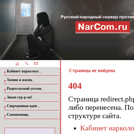
Страница не найдена
_
Кабинет нарколога
_
Химия и жизнь
404
_
Родительский уголок
_
Страница redirect.p
Закон сур-р-ов!
либо перенесена. П
_
Сверхценные идеи
структуре сайта.
_
Самопомощь
Кабинет нарколо