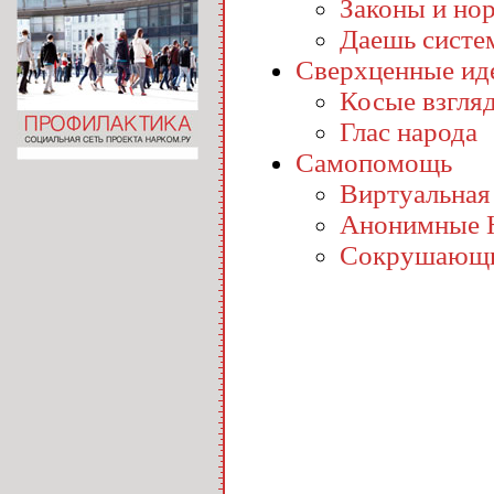
Законы и но
Даешь систе
Сверхценные ид
Косые взгля
Глас народа
Самопомощь
Виртуальная
Анонимные 
Сокрушающи