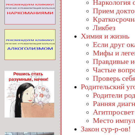
Наркология o
Прием докто
Краткосрочн
Ликбез
Химия и жизнь
Если друг ока
Мифы и лег
Правдивые и
Частые вопр
Проверь себ
Родительский уг
Родители ро
Ранняя диаг
Агитпросвет
Место импул
Закон сур-р-ов!