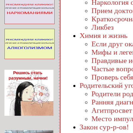
Наркология o
Прием докто
Краткосрочн
Ликбез
Химия и жизнь
Если друг ока
Мифы и лег
Правдивые и
Частые вопр
Проверь себ
Родительский уг
Родители ро
Ранняя диаг
Агитпросвет
Место импул
Закон сур-р-ов!