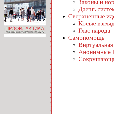
Законы и но
Даешь систе
Сверхценные ид
Косые взгля
Глас народа
Самопомощь
Виртуальная
Анонимные 
Сокрушающи