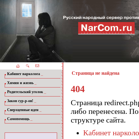
Страница не найдена
_
Кабинет нарколога
_
Химия и жизнь
404
_
Родительский уголок
_
Страница redirect.p
Закон сур-р-ов!
либо перенесена. П
_
Сверхценные идеи
структуре сайта.
_
Самопомощь
Кабинет нарколо