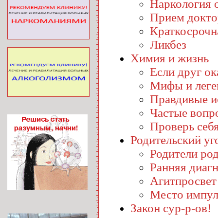
Наркология o
Прием докто
Краткосрочн
Ликбез
Химия и жизнь
Если друг ока
Мифы и лег
Правдивые и
Частые вопр
Проверь себ
Родительский уг
Родители ро
Ранняя диаг
Агитпросвет
Место импул
Закон сур-р-ов!