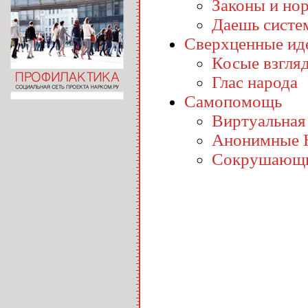
Законы и но
Даешь систе
Сверхценные ид
Косые взгля
Глас народа
Самопомощь
Виртуальная
Анонимные 
Сокрушающи