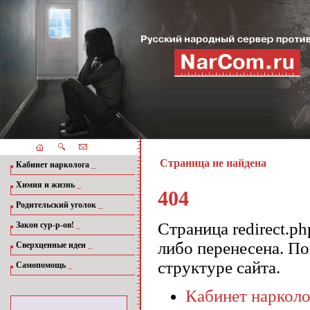
Страница не найдена
_
Кабинет нарколога
_
Химия и жизнь
404
_
Родительский уголок
_
Страница redirect.ph
Закон сур-р-ов!
либо перенесена. П
_
Сверхценные идеи
структуре сайта.
_
Самопомощь
Кабинет нарколо