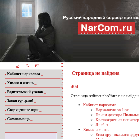
Страница не найдена
_
Кабинет нарколога
_
Химия и жизнь
404
_
Родительский уголок
Страница redirect.php?https: не найд
_
Закон сур-р-ов!
Кабинет нарколога
_
Наркология on-line
Сверхценные идеи
Прием доктора Пилюльк
_
Самопомощь
Краткосрочная психотер
Ликбез
Химия и жизнь
Если друг оказался вдруг.