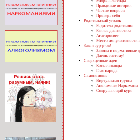
Мифы и легенды
Правдивые истории
Частые вопросы
Проверь себя
Родительский уголок
Родители родителям
Ранняя диагностика
Агитпросвет
Место импульсивности в
Закон сур-р-ов!
Законы и нормативные 
Даешь систему!
Сверхценные идеи
Косые взгляды
Глас народа
Самопомощь
Виртуальная группа
Анонимные Наркоманы
Сокрушающий курс