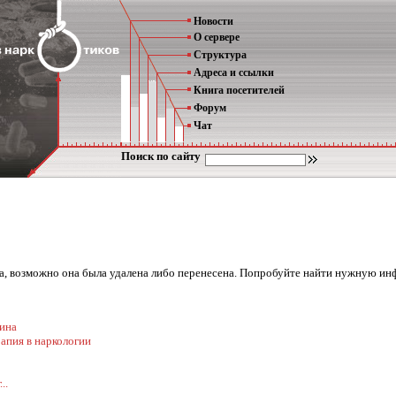
Новости
О сервере
Структура
Адреса и ссылки
Книга посетителей
Форум
Чат
Поиск по сайту
ена, возможно она была удалена либо перенесена. Попробуйте найти нужную ин
ина
апия в наркологии
..