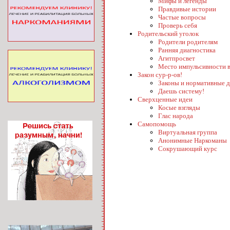
Мифы и легенды
Правдивые истории
Частые вопросы
Проверь себя
Родительский уголок
Родители родителям
Ранняя диагностика
Агитпросвет
Место импульсивности в
Закон сур-р-ов!
Законы и нормативные 
Даешь систему!
Сверхценные идеи
Косые взгляды
Глас народа
Самопомощь
Виртуальная группа
Анонимные Наркоманы
Сокрушающий курс