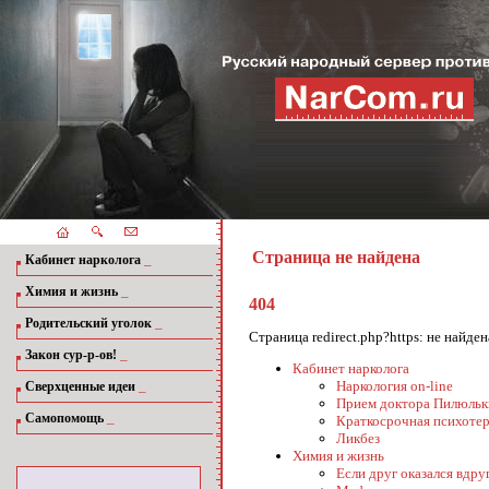
Страница не найдена
_
Кабинет нарколога
_
Химия и жизнь
404
_
Родительский уголок
Страница redirect.php?https: не найд
_
Закон сур-р-ов!
Кабинет нарколога
_
Наркология on-line
Сверхценные идеи
Прием доктора Пилюльк
_
Самопомощь
Краткосрочная психотер
Ликбез
Химия и жизнь
Если друг оказался вдруг.