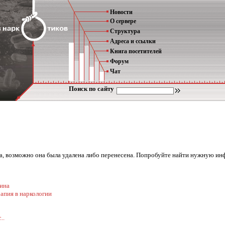
Новости
О сервере
Структура
Адреса и ссылки
Книга посетителей
Форум
Чат
Поиск по сайту
ена, возможно она была удалена либо перенесена. Попробуйте найти нужную ин
ина
апия в наркологии
..