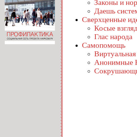
Законы и но
Даешь систе
Сверхценные ид
Косые взгля
Глас народа
Самопомощь
Виртуальная
Анонимные 
Сокрушающи