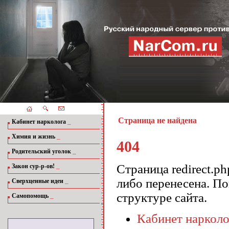
Страница не найдена
_
Кабинет нарколога
_
Химия и жизнь
404
_
Родительский уголок
_
Страница redirect.ph
Закон сур-р-ов!
либо перенесена. П
_
Сверхценные идеи
структуре сайта.
_
Самопомощь
Кабинет нарколо