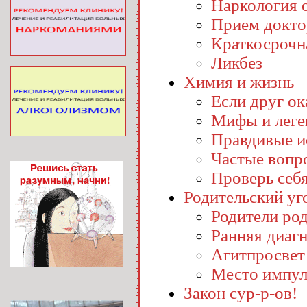
Наркология o
Прием докто
Краткосрочн
Ликбез
Химия и жизнь
Если друг ока
Мифы и лег
Правдивые и
Частые вопр
Проверь себ
Родительский уг
Родители ро
Ранняя диаг
Агитпросвет
Место импул
Закон сур-р-ов!