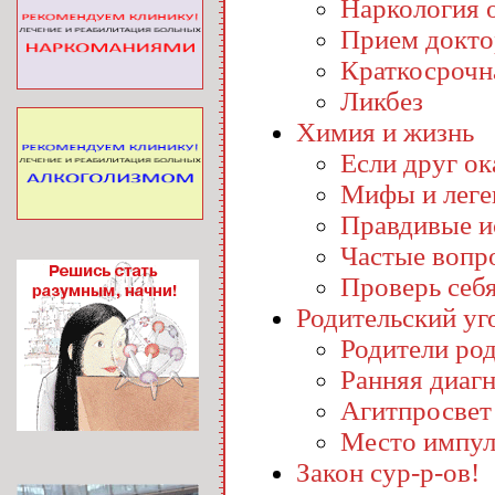
Наркология o
Прием докто
Краткосрочн
Ликбез
Химия и жизнь
Если друг ока
Мифы и лег
Правдивые и
Частые вопр
Проверь себ
Родительский уг
Родители ро
Ранняя диаг
Агитпросвет
Место импул
Закон сур-р-ов!