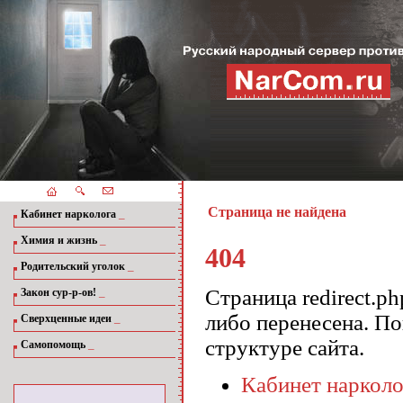
Страница не найдена
_
Кабинет нарколога
_
Химия и жизнь
404
_
Родительский уголок
_
Страница redirect.ph
Закон сур-р-ов!
либо перенесена. П
_
Сверхценные идеи
структуре сайта.
_
Самопомощь
Кабинет нарколо