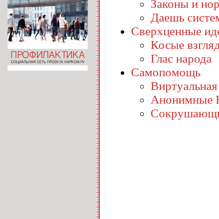
Законы и но
Даешь систе
Сверхценные ид
Косые взгля
Глас народа
Самопомощь
Виртуальная
Анонимные 
Сокрушающи