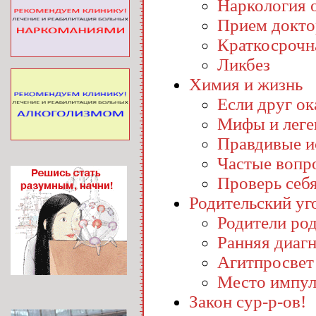
Наркология o
Прием докто
Краткосрочн
Ликбез
Химия и жизнь
Если друг ока
Мифы и лег
Правдивые и
Частые вопр
Проверь себ
Родительский уг
Родители ро
Ранняя диаг
Агитпросвет
Место импул
Закон сур-р-ов!