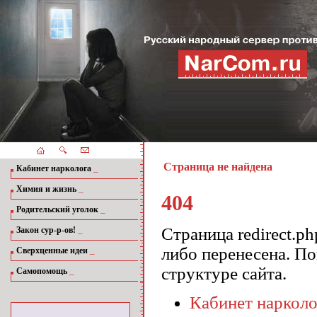
Страница не найдена
_
Кабинет нарколога
_
Химия и жизнь
404
_
Родительский уголок
_
Страница redirect.ph
Закон сур-р-ов!
либо перенесена. П
_
Сверхценные идеи
структуре сайта.
_
Самопомощь
Кабинет нарколо