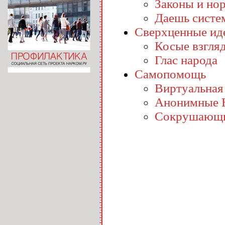
Законы и но
Даешь систе
Сверхценные ид
Косые взгля
Глас народа
Самопомощь
Виртуальная
Анонимные 
Сокрушающи