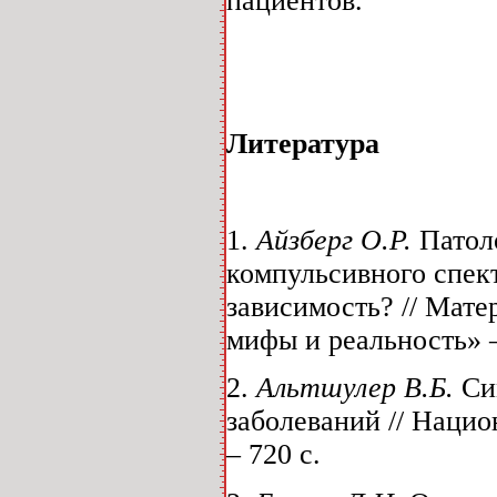
пациентов.
Литература
1.
Айзберг О.Р.
Патол
компульсивного спек
зависимость? // Мате
мифы и реальность» – 
2.
Альтшулер В.Б.
Си
заболеваний // Нацио
– 720 с.