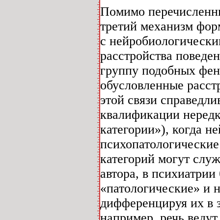
Помимо перечисленны
третий механизм фор
с нейробиологическ
расстройства поведе
группу подобных фен
обусловленные расст
этой связи справедли
квалификации неред
категории»), когда 
психопатологические
категорий могут слу
автора, в психиатрии
«патологические» и 
дифференцируя их в 
например, речь ведут