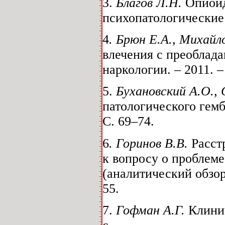
3.
Благов Л.Н.
Опиоид
психопатологические а
4
. Брюн Е.А., Михайл
влечения с преоблад
наркологии. – 2011. –
5.
Бухановский А.О.,
патологического гемб
С. 69–74.
6
. Горинов В.В.
Расст
к вопросу о проблем
(аналитический обзор)
55.
7.
Гофман А.Г.
Клинич