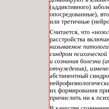
(аддиктивного) забол
опосредованные), вт
или третичные (нейр
Считается, что «ноз
расстройства включаю
называемое патологи
синдром психической
и сознания болезни (
отчуждения), измен
абстинентный синдро
нейрофизиологически
их формирования при
причислить ни к пси
В качестве сравнени