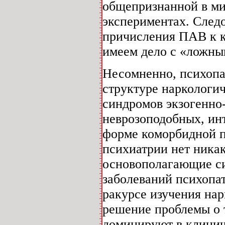
общепризнанной в мир
экспериментах. Следо
причисления ПАВ к к
имеем дело с «ложны
Несомненно, психопат
структуре наркологич
синдромов экзогенно
неврозоподобных, инт
форме коморбидной п
психиатрии нет ника
основополагающие с
заболеваний психопа
ракурсе изучения нар
решение проблемы о 
доминируют в клинич