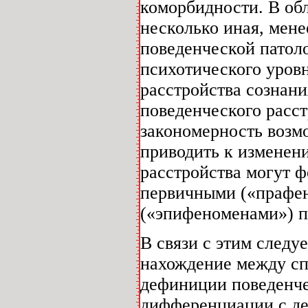
коморбидности. В об
несколько иная, мене
поведенческой патол
психотического уровн
расстройства сознани
поведенческого расст
закономерность возм
приводить к изменени
расстройства могут 
первичными («прафе
(«эпифеноменами») п
В связи с этим след
нахождение между сп
дефиниции поведенче
дифференциации с дев