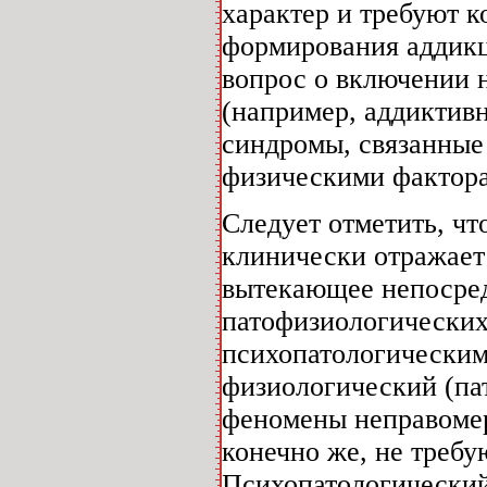
характер и требуют 
формирования аддикц
вопрос о включении 
(например, аддиктивн
синдромы, связанные
физическими фактор
Следует отметить, ч
клинически отражает
вытекающее непосред
патофизиологических
психопатологическим
физиологический (па
феномены неправомер
конечно же, не треб
Психопатологический