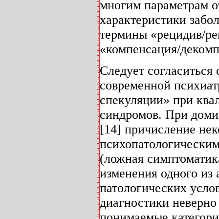
многим параметрам от
характеристики забо
термины «рецидив/ре
«компенсация/декомп
Следует согласиться 
современной психиат
спекуляции» при ква
синдромов. При доми
[14] причисление не
психопатологическим
(ложная симптоматика
изменения одного из 
патологических услов
диагностики неверно
понимаемые категории