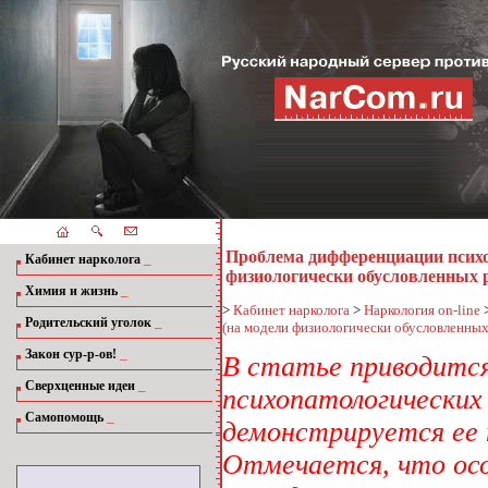
Проблема дифференциации психоп
_
Кабинет нарколога
физиологически обусловленных р
_
Химия и жизнь
>
Кабинет нарколога
>
Наркология on-line
_
Родительский уголок
(на модели физиологически обусловленных
_
Закон сур-р-ов!
В статье приводится
_
Сверхценные идеи
психопатологических
_
Самопомощь
демонстрируется ее
Отмечается, что ос