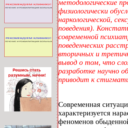
методологические пр
физиологически обус
наркологической, сек
поведения). Констат
современной психиа
поведенческих расст
вторичных и третичн
вывод о том, что сл
разработке научно о
приводит к стигмати
Современная ситуаци
характеризуется нар
феноменов обыденной