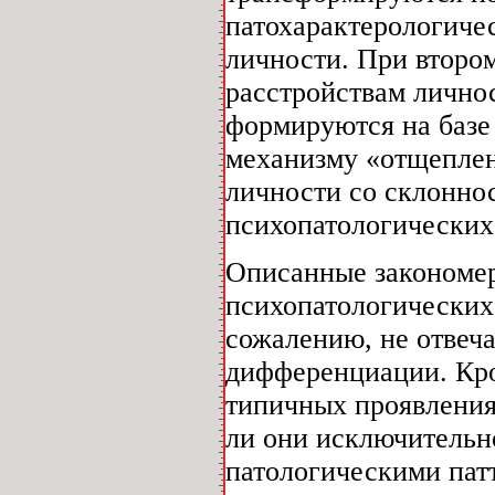
патохарактерологичес
личности. При второ
расстройствам лично
формируются на базе
механизму «отщеплен
личности со склонно
психопатологических
Описанные закономер
психопатологических 
сожалению, не отвеча
дифференциации. Кро
типичных проявления
ли они исключительн
патологическими пат