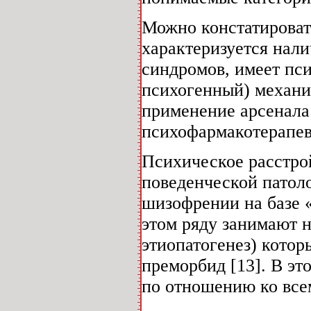
Можно констатироват
характеризуется нал
синдромов, имеет пс
психогенный) механи
применение арсенала
психофармакотерапев
Психическое расстро
поведенческой патоло
шизофрении на базе 
этом ряду занимают н
этиопатогенез) кото
преморбид [13]. В эт
по отношению ко все