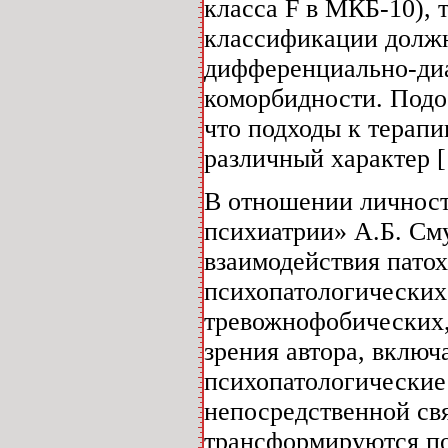
класса F в МКБ-10), т
классификации должн
дифференциально-диа
коморбидности. Подоб
что подходы к терап
различный характер [
В отношении личност
психиатрии» А.Б. Сму
взаимодействия пато
психопатологических
тревожнофобических, 
зрения автора, включ
психопатологически
непосредственной св
трансформируются по