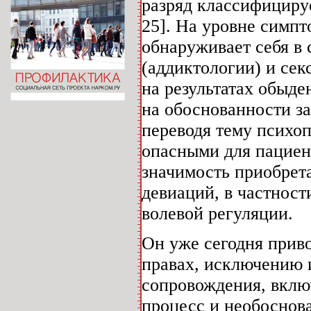
разряд классифицируе
25]. На уровне симпт
обнаруживает себя в
(аддиктологии) и сек
на результатах обыде
на обоснованности з
переводя тему психоп
опасными для пациен
значимость приобрет
девиаций, в частнос
волевой регуляции.
Он уже сегодня прив
правах, исключению 
сопровождения, вклю
процесс и необоснов