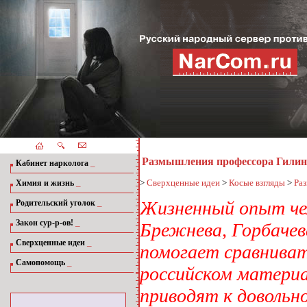
Размышления профессора Гилинс
_
Кабинет нарколога
_
>
Сверхценные идеи
>
Косые взгляды
>
Раз
Химия и жизнь
_
Жизненный опыт че
Родительский уголок
_
Закон сур-р-ов!
Брежнева, Горбачев
_
Сверхценные идеи
помогает сравниват
_
Самопомощь
российском материа
приводят к довольн