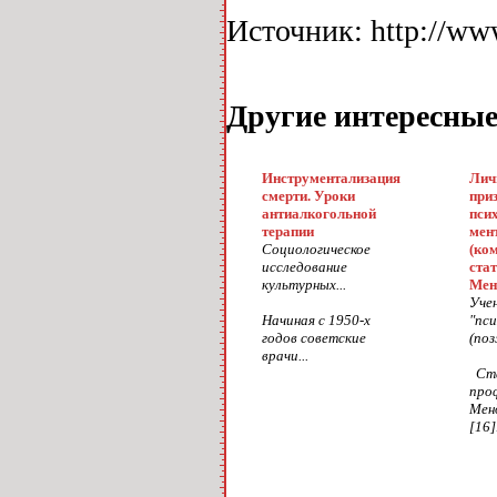
Источник: http://www
Другие интересны
Инструментализация
Лич
смерти. Уроки
при
антиалкогольной
пси
терапии
мен
Социологическое
(ко
исследование
стат
культурных...
Мен
Учен
Начиная с 1950-х
"пс
годов советские
(поз
врачи...
Ст
про
Мен
[16].