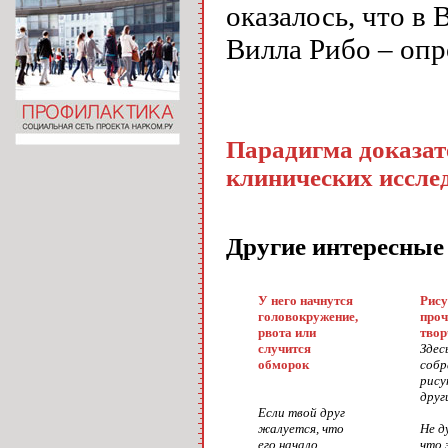
оказалось, что в
Вилла Рибо – оп
Парадигма доказат
клинических иссле
Другие интересные
У него начнутся
Рису
головокружение,
проч
рвота или
твор
случится
Здес
обморок
собр
рису
други
Если твой друг
жалуется, что
Не д
его начало...
что 