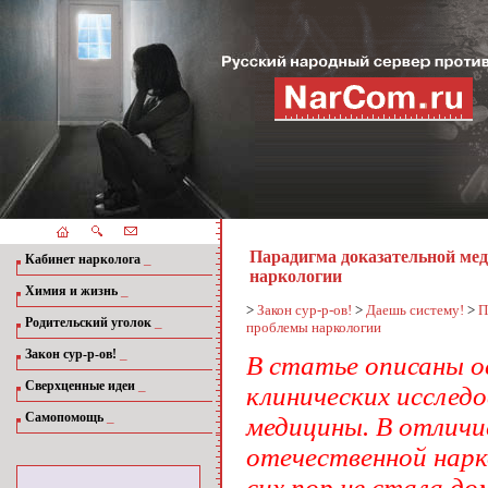
Парадигма доказательной ме
_
Кабинет нарколога
наркологии
_
Химия и жизнь
>
Закон сур-р-ов!
>
Даешь систему!
>
П
_
Родительский уголок
проблемы наркологии
_
Закон сур-р-ов!
В статье описаны о
_
Сверхценные идеи
клинических исследо
_
Самопомощь
медицины. В отличи
отечественной нарк
сих пор не стала д