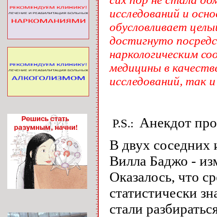
исследований и осн
обусловливает целы
достигнуто посредс
наркологическим со
медицины в качеств
исследований, так и
Анекдот про
P.S.:
В двух соседних 
Вилла Баджо -
из
Оказалось, что с
статистически зн
стали разбиратьс