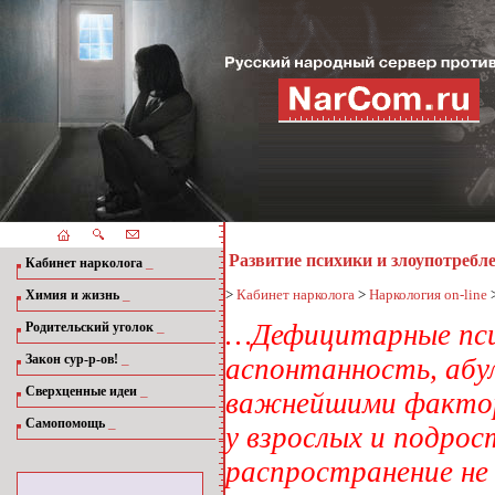
Развитие психики и злоупотребл
_
Кабинет нарколога
_
>
Кабинет нарколога
>
Наркология on-line
Химия и жизнь
_
…Дефицитарные псих
Родительский уголок
_
Закон сур-р-ов!
аспонтанность, абул
_
Сверхценные идеи
важнейшими фактор
_
Самопомощь
у взрослых и подрос
распространение не 