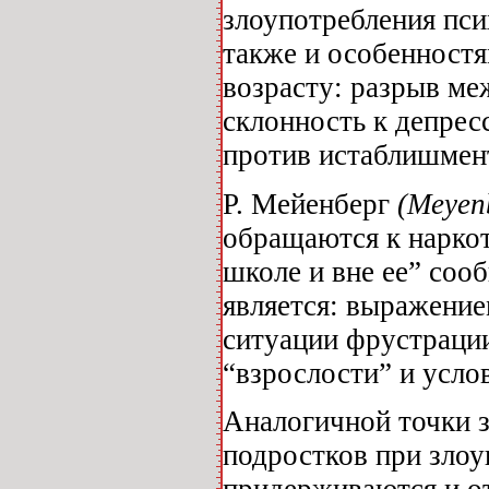
злоупотребления пс
также и особенност
возрасту: разрыв ме
склонность к депрес
против истаблишмента
P. Мейенберг
(Meyen
обращаются к нарко
школе и вне ее” соо
является: выражение
ситуации фрустрации
“взрослости” и усло
Аналогичной точки з
подростков при зло
придерживаются и о