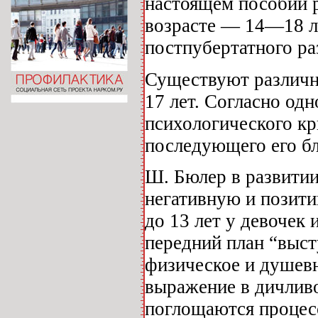
настоящем пособии р
возрасте — 14—18 ле
постпубертатного ра
Существуют различны
17 лет. Согласно од
психологического кр
последующего его бл
Ш. Бюлер в развитии
негативную и позити
до 13 лет у девочек 
передний план “выст
физическое и душевн
выражение в дичливо
поглощаются процесс