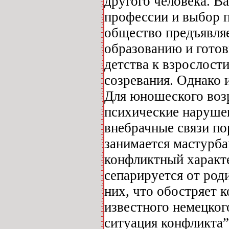
другого человека. 
профессии и выбор 
общество предъявля
образованию и готов
детства к взрослост
созревания. Однако 
Для юношеского возр
психические нарушен
внебрачные связи п
занимается мастурба
конфликтный характ
сепарируется от род
них, что обостряет 
известного немецког
ситуация конфликта”