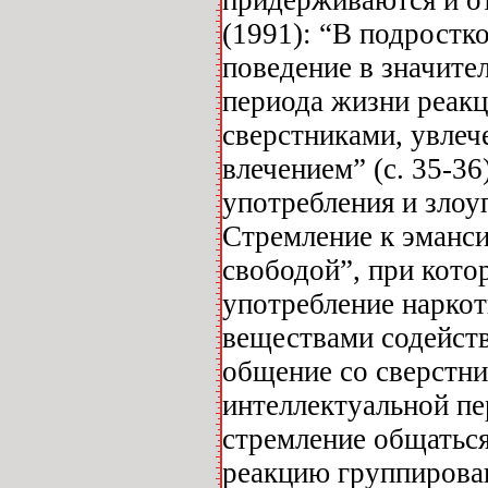
(1991): “В подростко
поведение в значите
периода жизни реакц
сверстниками, увле
влечением” (с. 35-3
употребления и злоу
Стремление к эманс
свободой”, при кото
употребление нарко
веществами содейст
общение со сверстн
интеллектуальной пе
стремление общаться
реакцию группирова