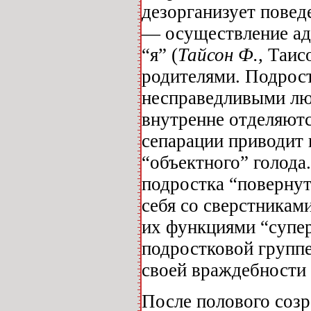
дезорганизует повед
— осуществление ад
“я” (
Тайсон Ф.,
Таис
родителями. Подрост
несправедливыми лю
внутренне отделяютс
сепарации приводит 
“объектного” голода
подростка “повернут
себя со сверстникам
их функциями “супер
подростковой группе
своей враждебности 
После полового созр