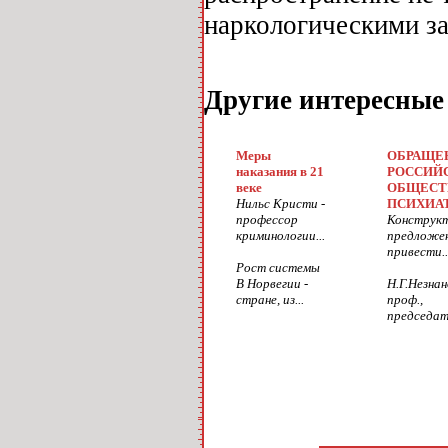
наркологическими за
Другие интересные
Меры
ОБРАЩЕ
наказания в 21
РОССИЙ
веке
ОБЩЕСТ
Нильс Кристи -
ПСИХИА
профессор
Конструк
криминологии...
предложен
привести..
Рост системы
В Норвегии -
Н.Г.Незнан
стране, из...
проф.,
председат