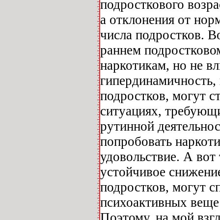
подросткового возра
а отклонения от но
числа подростков. В
раннем подростково
наркотикам, но не в
гипердинамичность, 
подростков, могут с
ситуациях, требующи
рутинной деятельно
попробовать наркот
удовольствие. А вот
устойчивое снижение
подростков, могут с
психоактивных вещес
Поэтому, на мой взг