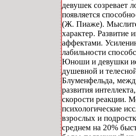
девушек созревает 
появляется способн
(Ж. Пиаже). Мыслит
характер. Развитие 
аффектами. Усилени
лабильности способс
Юноши и девушки ис
душевной и телесной
Блуменфельда, между
развития интеллекта
скорости реакции. М
психологические ис
взрослых и подростк
среднем на 20% быст