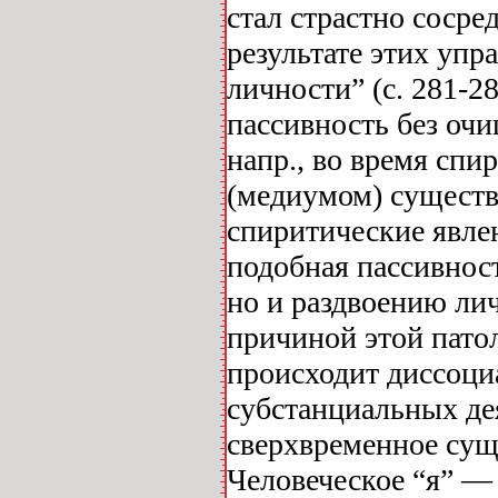
стал страстно сосре
результате этих упр
личности” (с. 281-2
пассивность без очи
напр., во время спи
(медиумом) существ
спиритические явлени
подобная пассивнос
но и раздвоению ли
причиной этой патол
происходит диссоци
субстанциальных де
сверхвременное суще
Человеческое “я” —