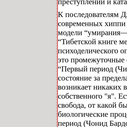
преступлений и ката
К последователям Д
современных хиппи 
модели “умирания—
“Тибетской книге м
психоделического о
это промежуточные 
“Первый период (Чи
состояние за предела
возникает никаких 
собственного "я". Е
свобода, от какой б
биологические проц
период (Чонид Бард