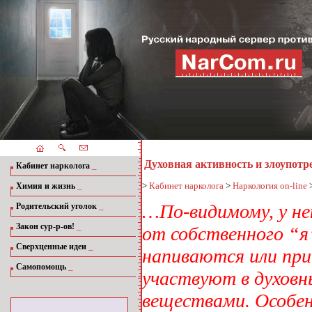
Духовная активность и злоупот
_
Кабинет нарколога
_
>
Кабинет нарколога
>
Наркология on-line
Химия и жизнь
_
…По-видимому, у н
Родительский уголок
_
Закон сур-р-ов!
от собственного “я”
_
Сверхценные идеи
напиваются или при
_
Самопомощь
участвуют в духовн
веществами. Особе