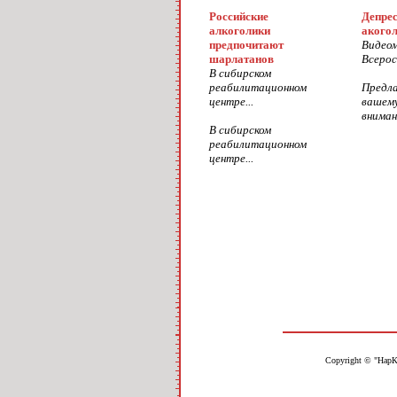
Российские
Депрес
алкоголики
акого
предпочитают
Видео
шарлатанов
Всерос
В сибирском
реабилитационном
Предл
центре...
вашем
вниман
В сибирском
реабилитационном
центре...
Copyright © "НарК