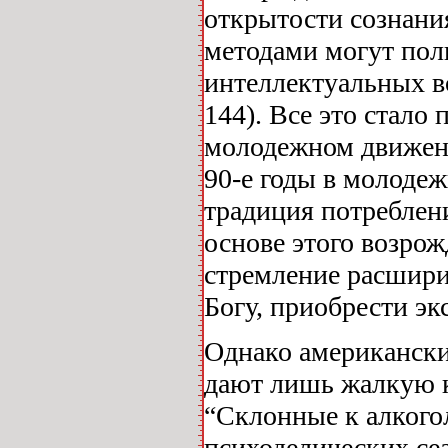
открытости сознани
методами могут поль
интеллектуальных в
144). Все это стало
молодежном движении
90-е годы в молоде
традиция потреблен
основе этого возро
стремление расшири
Богу, приобрести эк
Однако американский
дают лишь жалкую к
“Склонные к алкого
психоделических сеа